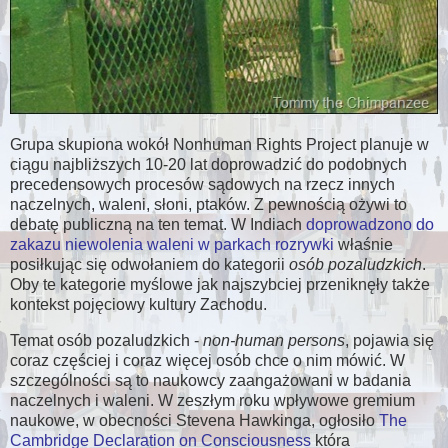
Grupa skupiona wokół Nonhuman Rights Project planuje w
ciągu najbliższych 10-20 lat doprowadzić do podobnych
precedensowych procesów sądowych na rzecz innych
naczelnych, waleni, słoni, ptaków. Z pewnością ożywi to
debatę publiczną na ten temat. W Indiach
doprowadzono do
zakazu niewolenia waleni w parkach rozrywki
właśnie
posiłkując się odwołaniem do kategorii
osób pozaludzkich
.
Oby te kategorie myślowe jak najszybciej przeniknęły także
kontekst pojęciowy kultury Zachodu.
Temat osób pozaludzkich -
non-human persons
, pojawia się
coraz częściej i coraz więcej osób chce o nim mówić. W
szczególności są to naukowcy zaangażowani w badania
naczelnych i waleni. W zeszłym roku wpływowe gremium
naukowe, w obecności Stevena Hawkinga, ogłosiło
The
Cambridge Declaration on Consciousness
która