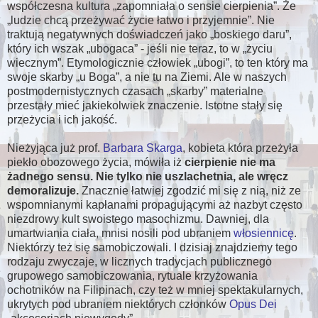
współczesna kultura
zapomniała o sensie cierpienia
. Że
ludzie chcą przeżywać życie łatwo i przyjemnie
. Nie
traktują negatywnych doświadczeń jako
boskiego daru
,
który ich wszak
ubogaca
- jeśli nie teraz, to w
życiu
wiecznym
. Etymologicznie człowiek
ubogi
, to ten który ma
swoje skarby
u Boga
, a nie tu na Ziemi. Ale w naszych
postmodernistycznych czasach
skarby
materialne
przestały mieć jakiekolwiek znaczenie. Istotne stały się
przeżycia i ich jakość.
Nieżyjąca już prof.
Barbara Skarga
, kobieta która przeżyła
piekło obozowego życia, mówiła iż
cierpienie nie ma
żadnego sensu. Nie tylko nie uszlachetnia, ale wręcz
demoralizuje.
Znacznie łatwiej zgodzić mi się z nią, niż ze
wspomnianymi kapłanami propagującymi aż nazbyt często
niezdrowy kult swoistego masochizmu. Dawniej, dla
umartwiania ciała, mnisi nosili pod ubraniem
włosiennicę
.
Niektórzy też się samobiczowali. I dzisiaj znajdziemy tego
rodzaju zwyczaje, w licznych tradycjach publicznego
grupowego samobiczowania, rytuale krzyżowania
ochotników na Filipinach, czy też w mniej spektakularnych,
ukrytych pod ubraniem niektórych członków
Opus Dei