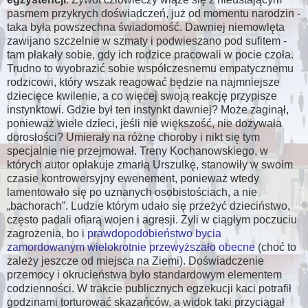
pasmem przykrych doświadczeń, już od momentu narodzin -
taka była powszechna świadomość. Dawniej niemowlęta
zawijano szczelnie w szmaty i podwieszano pod sufitem -
tam płakały sobie, gdy ich rodzice pracowali w pocie czoła.
Trudno to wyobrazić sobie współczesnemu empatycznemu
rodzicowi, który wszak reagować będzie na najmniejsze
dziecięce kwilenie, a co więcej swoją reakcję przypisze
instynktowi. Gdzie był ten instynkt dawniej? Może zaginął,
ponieważ wiele dzieci, jeśli nie większość, nie dożywała
dorosłości? Umierały na różne choroby i nikt się tym
specjalnie nie przejmował. Treny Kochanowskiego, w
których autor opłakuje zmarłą Urszulkę, stanowiły w swoim
czasie kontrowersyjny ewenement, ponieważ wtedy
lamentowało się po uznanych osobistościach, a nie
bachorach
. Ludzie którym udało się przeżyć dzieciństwo,
często padali ofiarą wojen i agresji. Żyli w ciągłym poczuciu
zagrożenia, bo i
prawdopodobieństwo bycia
zamordowanym wielokrotnie przewyższało obecne
(choć to
zależy jeszcze od miejsca na Ziemi). Doświadczenie
przemocy i okrucieństwa było standardowym elementem
codzienności. W trakcie publicznych egzekucji kaci potrafił
godzinami torturować skazańców, a widok taki przyciągał