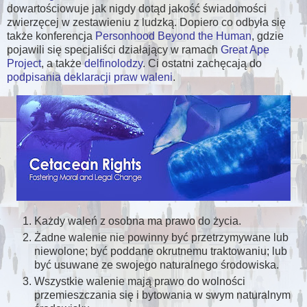
dowartościowuje jak nigdy dotąd jakość świadomości
zwierzęcej w zestawieniu z ludzką. Dopiero co odbyła się
także konferencja
Personhood Beyond the Human
, gdzie
pojawili się specjaliści działający w ramach
Great Ape
Project
, a także
delfinolodzy
. Ci ostatni zachęcają do
podpisania deklaracji praw waleni
.
Każdy waleń z osobna ma prawo do życia.
Żadne walenie nie powinny być przetrzymywane lub
niewolone; być poddane okrutnemu traktowaniu; lub
być usuwane ze swojego naturalnego środowiska.
Wszystkie walenie mają prawo do wolności
przemieszczania się i bytowania w swym naturalnym