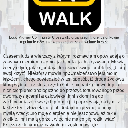
Logo Midway Community Crosswalk, organizacji której członkowie
regularnie dźwigają w procesji duże drewniane krzyże
Czasem ludzie wierzący z którymi rozmawiam opowiadają o
własnym cierpieniu - emocjach, relacjach, kryzysach. Mówią
wtedy o tym, jak to
oddają Jezusowi
swoje problemy,
biorą
swój krzyż
. Niektórzy mówią np.:
małżeństwo jest moim
krzyżem
, chcąc powiedzieć w ten sposób, iż droga życiowa
którą wybrali, i z którą często sobie nie radzą, powoduje u
nich cierpienie analogiczne do przeżyć torturowanego przed
dwoma tysiącami lat człowieka. Inni skłonni są do
zachowania zdrowszych proporcji, i poprzestają na tym, iż
fakt że ten człowiek cierpiał, dodaje im pewnej otuchy -
myślą wtedy:
no moje cierpienie nie jest znowu aż takie
wielkie, inni mają gorzej, więc nie ma co się roztkliwiać
.
Księża z którymi rozmawiałem często mówili, iż