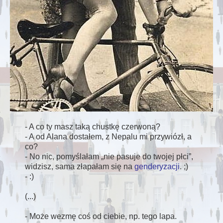
- A co ty masz taką chustkę czerwoną?
- A od Alana dostałem, z Nepalu mi przywiózł, a
co?
- No nic, pomyślałam
nie pasuje do twojej płci
,
widzisz, sama złapałam się na
genderyzacji
. ;)
- :)
(...)
- Może wezmę coś od ciebie, np. tego lapa.