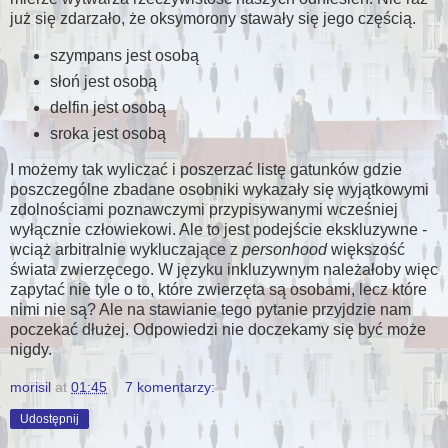
już się zdarzało, że oksymorony stawały się jego częścią.
szympans jest osobą
słoń jest osobą
delfin jest osobą
sroka jest osobą
I możemy tak wyliczać i poszerzać listę gatunków gdzie
poszczególne zbadane osobniki wykazały się wyjątkowymi
zdolnościami poznawczymi przypisywanymi wcześniej
wyłącznie człowiekowi. Ale to jest podejście ekskluzywne -
wciąż arbitralnie wykluczające z
personhood
większość
świata zwierzęcego. W języku inkluzywnym należałoby więc
zapytać nie tyle o to, które zwierzęta są osobami, lecz które
nimi nie są? Ale na stawianie tego pytanie przyjdzie nam
poczekać dłużej. Odpowiedzi nie doczekamy się być może
nigdy.
morisil
at
01:45
7 komentarzy:
Udostępnij