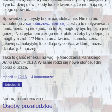
Tym bardziej dziwi, kiedy ludzie twierdzą, że nie mają się z
czego spowiadać.
Spowiedź utylitarysty brzmi paradoksalnie. Nie ma nic
wspólnego z
samobiczowaniem się
. Jest za to motywowana
fundamentalną niezgodą na to, że mogłoby być lepiej, a jest
gorzej. No i pytaniem
czego nie zrobiłem żeby było lepiej, a
mógłbym zrobić
? Nie dla umartwiania i samokarcenia,
jałowej samokrytyki, lecz dla przyszłości, w której można
działać już inaczej.
Taka to garść refleksji na wigilię Narodzenia Pańskiego.
Anno Domini 2013
. Właśnie rodzi się nowe słońce. I dni
coraz dłuższe.
morisil
at
12:13
4 komentarze:
Udostępnij
ŚRODA, 11 GRUDNIA 2013
Osoby pozaludzkie