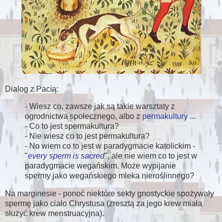
Dialog z Pacią:
- Wiesz co, zawsze jak są takie warsztaty z
ogrodnictwa społecznego, albo z
permakultury
...
- Co to jest spermakultura?
- Nie wiesz co to jest permakultura?
- No wiem co to jest w paradygmacie katolickim -
"
every sperm is sacred
", ale nie wiem co to jest w
paradygmacie wegańskim. Może wypijanie
spermy jako wegańskiego mleka nieroślinnego?
Na marginesie - ponoć niektóre sekty gnostyckie spożywały
spermę jako ciało Chrystusa (zresztą za jego krew miała
służyć krew menstruacyjna).