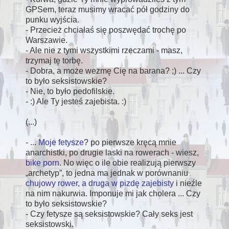
GPSem, teraz musimy wracać pół godziny do
punku wyjścia.
- Przecież chciałaś się poszwędać trochę po
Warszawie.
- Ale nie z tymi wszystkimi rzeczami - masz,
trzymaj tę torbę.
- Dobra, a może wezmę Cię na barana? ;) ... Czy
to było seksistowskie?
- Nie, to było pedofilskie.
- :) Ale Ty jesteś zajebista. :)
(...)
- ...
Moje fetysze
? po pierwsze kręcą mnie
anarchistki, po drugie laski na rowerach - wiesz,
bike porn
. No więc o ile obie realizują pierwszy
archetyp
, to jedna ma jednak w porównaniu
chujowy rower, a druga w pizdę zajebisty
i nieźle
na nim nakurwia. Imponuje mi jak cholera ... Czy
to było seksistowskie?
- Czy fetysze są seksistowskie? Cały seks jest
seksistowski.