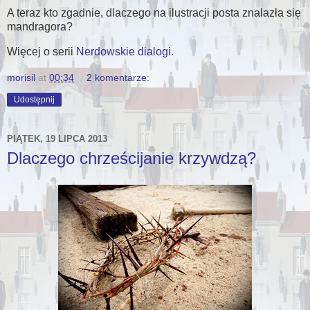
A teraz kto zgadnie, dlaczego na ilustracji posta znalazła się
mandragora?
Więcej o serii
Nerdowskie dialogi
.
morisil
at
00:34
2 komentarze:
Udostępnij
PIĄTEK, 19 LIPCA 2013
Dlaczego chrześcijanie krzywdzą?