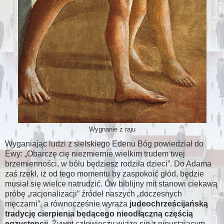
Wygnanie z raju
Wyganiając ludzi z sielskiego Edenu Bóg powiedział do
Ewy:
Obarczę cię niezmiernie wielkim trudem twej
brzemienności, w bólu będziesz rodziła dzieci
. Do Adama
zaś rzekł, iż od tego momentu by zaspokoić głód, będzie
musiał się wielce natrudzić. Ów biblijny mit stanowi ciekawą
próbę
racjonalizacji
źródeł naszych
doczesnych
męczarni
, a równocześnie wyraża
judeochrześcijańską
tradycję cierpienia będącego nieodłączną częścią
egzystencji
. Żywot człowieczy wiąże się z nieustającym