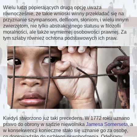
Wielu ludzi popierających drugą opcję uważa
równocześnie, że takie wnioski winny przekładać się na
przyznanie szympansom, delfinom, słoniom, i wielu innym
zwierzętom, nie tylko abstrakcyjnego statusu w filozofii
moralności, ale także wymiernej osobowości prawnej. Za
tym szłaby również ochrona podstawowych ich praw.
Kiedyś stworzono już taki precedens. W 1772 roku uznano
prawo do obrony w sądzie niewolnika
Jamesa Somerseta
, a
w konsekwencji konieczne stało się uznanie go za osobę,
co doprowadziło do rychłego oswobodzenia. Odebrany