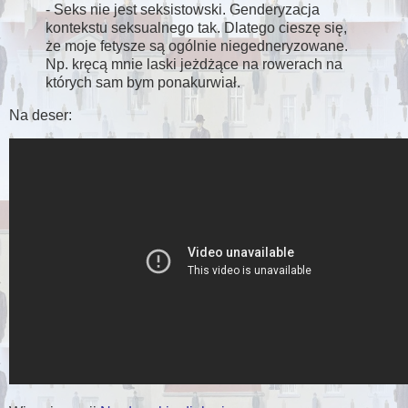
- Seks nie jest seksistowski. Genderyzacja
kontekstu seksualnego tak. Dlatego cieszę się,
że moje fetysze są ogólnie niegedneryzowane.
Np. kręcą mnie laski jeżdżące na rowerach na
których sam bym ponakurwiał.
Na deser: