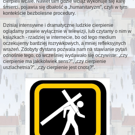
cierpieli wcale. Nawet tam gdzie wciąż wykonuje się karę
śmierci, pojawia się dbałość o
humanitaryzm
, czyli w tym
kontekście bezbolesne procedury.
Dzisiaj intensywne i dramatyczne ludzkie cierpienie
oglądamy prawie wyłącznie w telewizji, lub czytamy o nim w
książkach - rzadziej w internecie, bo od tego medium
oczekujemy bardziej rozrywkowych, a mniej refleksyjnych
wrażeń. Zdobyty dystans pozwala nam na stawianie pytań
odnośnie tego, co wcześniej wydawało się oczywiste:
czy
cierpienie ma jakikolwiek sens?
,
czy cierpienie
uszlachetnia?
,
czy cierpienie jest cnotą?
.