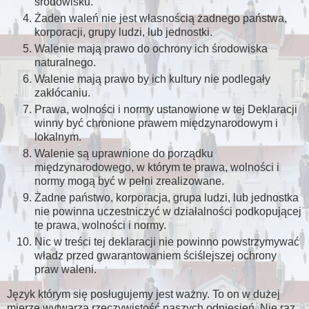
środowisku.
Żaden waleń nie jest własnością żadnego państwa,
korporacji, grupy ludzi, lub jednostki.
Walenie mają prawo do ochrony ich środowiska
naturalnego.
Walenie mają prawo by ich kultury nie podlegały
zakłócaniu.
Prawa, wolności i normy ustanowione w tej Deklaracji
winny być chronione prawem międzynarodowym i
lokalnym.
Walenie są uprawnione do porządku
międzynarodowego, w którym te prawa, wolności i
normy mogą być w pełni zrealizowane.
Żadne państwo, korporacja, grupa ludzi, lub jednostka
nie powinna uczestniczyć w działalności podkopującej
te prawa, wolności i normy.
Nic w treści tej deklaracji nie powinno powstrzymywać
władz przed gwarantowaniem ściślejszej ochrony
praw waleni.
Język którym się posługujemy jest ważny. To on w dużej
mierze wytwarza rzeczywistość naszych odniesień. Nie raz