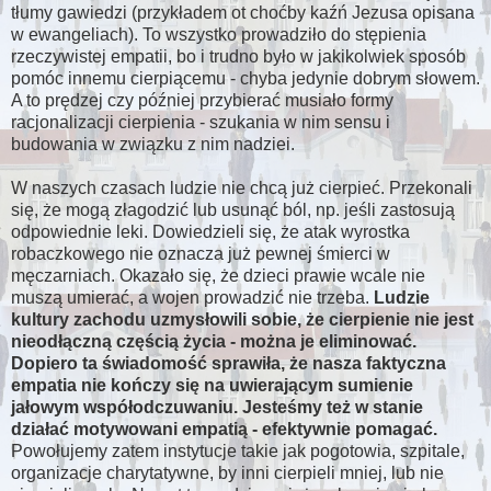
tłumy gawiedzi (przykładem ot choćby kaźń Jezusa opisana
w ewangeliach). To wszystko prowadziło do stępienia
rzeczywistej empatii, bo i trudno było w jakikolwiek sposób
pomóc innemu cierpiącemu - chyba jedynie dobrym słowem.
A to prędzej czy później przybierać musiało formy
racjonalizacji cierpienia - szukania w nim sensu i
budowania w związku z nim nadziei.
W naszych czasach ludzie nie chcą już cierpieć. Przekonali
się, że mogą złagodzić lub usunąć ból, np. jeśli zastosują
odpowiednie leki. Dowiedzieli się, że atak wyrostka
robaczkowego nie oznacza już pewnej śmierci w
męczarniach. Okazało się, że dzieci prawie wcale nie
muszą umierać, a wojen prowadzić nie trzeba.
Ludzie
kultury zachodu uzmysłowili sobie, że cierpienie nie jest
nieodłączną częścią życia - można je eliminować.
Dopiero ta świadomość sprawiła, że nasza faktyczna
empatia nie kończy się na uwierającym sumienie
jałowym współodczuwaniu. Jesteśmy też w stanie
działać motywowani empatią - efektywnie pomagać.
Powołujemy zatem instytucje takie jak pogotowia, szpitale,
organizacje charytatywne, by inni cierpieli mniej, lub nie