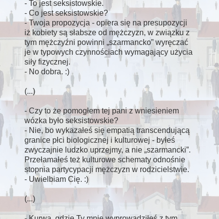
- To jest seksistowskie.
- Co jest seksistowskie?
- Twoja propozycja - opiera się na presupozycji
iż kobiety są słabsze od mężczyzn, w związku z
tym mężczyźni powinni
szarmancko
wyręczać
je w typowych czynnościach wymagający użycia
siły fizycznej.
- No dobra. :)
(...)
- Czy to że pomogłem tej pani z wniesieniem
wózka było seksistowskie?
- Nie, bo wykazałeś się empatią transcendującą
granice płci biologicznej i kulturowej - byłeś
zwyczajnie ludzko uprzejmy, a nie
szarmancki
.
Przełamałeś też kulturowe schematy odnośnie
stopnia partycypacji mężczyzn w rodzicielstwie.
- Uwielbiam Cię. :)
(...)
- Kurwa, gdzie Ty mnie wyprowadziłeś z tym