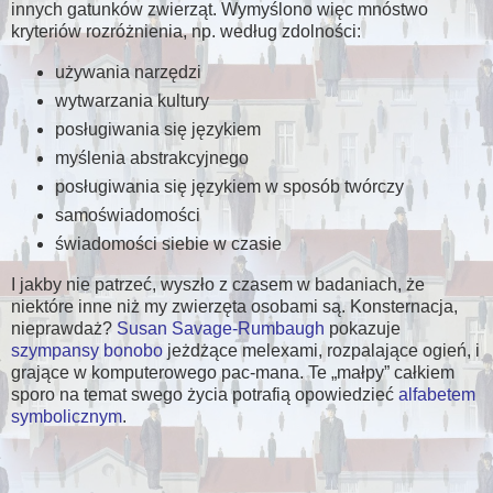
innych gatunków zwierząt. Wymyślono więc mnóstwo
kryteriów rozróżnienia, np. według zdolności:
używania narzędzi
wytwarzania kultury
posługiwania się językiem
myślenia abstrakcyjnego
posługiwania się językiem w sposób twórczy
samoświadomości
świadomości siebie w czasie
I jakby nie patrzeć, wyszło z czasem w badaniach, że
niektóre inne niż my zwierzęta osobami są. Konsternacja,
nieprawdaż?
Susan Savage-Rumbaugh
pokazuje
szympansy bonobo
jeżdżące melexami, rozpalające ogień, i
grające w komputerowego pac-mana. Te
małpy
całkiem
sporo na temat swego życia potrafią opowiedzieć
alfabetem
symbolicznym
.