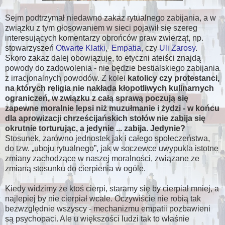
Sejm podtrzymał niedawno zakaz rytualnego zabijania, a w
związku z tym głosowaniem w sieci pojawił się szereg
interesujących komentarzy obrońców praw zwierząt, np.
stowarzyszeń
Otwarte Klatki
,
Empatia
, czy
Uli Zarosy
.
Skoro zakaz dalej obowiązuje, to etyczni ateiści znajdą
powody do zadowolenia - nie będzie bestialskiego zabijania
z irracjonalnych powodów. Z kolei
katolicy czy protestanci,
na których religia nie nakłada kłopotliwych kulinarnych
ograniczeń, w związku z całą sprawą poczują się
zapewne moralnie lepsi niż muzułmanie i żydzi - w końcu
dla aprowizacji chrześcijańskich stołów nie zabija się
okrutnie torturując, a jedynie ... zabija. Jedynie?
Stosunek, zarówno jednostek jak i całego społeczeństwa,
do tzw.
uboju rytualnego
, jak w soczewce uwypukla istotne
zmiany zachodzące w naszej moralności, związane ze
zmianą stosunku do cierpienia w ogóle.
Kiedy widzimy że ktoś cierpi, staramy się by cierpiał mniej, a
najlepiej by nie cierpiał wcale. Oczywiście nie robią tak
bezwzględnie wszyscy - mechanizmu empatii pozbawieni
są psychopaci. Ale u większości ludzi tak to właśnie