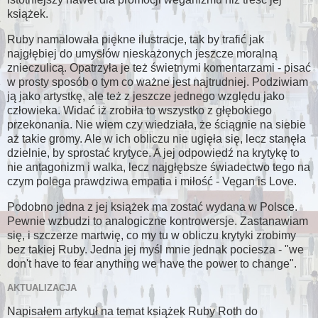
książek.
Ruby namalowała piękne ilustracje, tak by trafić jak
najgłębiej do umysłów nieskażonych jeszcze moralną
znieczulicą. Opatrzyła je też świetnymi komentarzami - pisać
w prosty sposób o tym co ważne jest najtrudniej. Podziwiam
ją jako artystkę, ale też z jeszcze jednego względu jako
człowieka. Widać iż zrobiła to wszystko z głębokiego
przekonania. Nie wiem czy wiedziała, że ściągnie na siebie
aż takie gromy. Ale w ich obliczu nie ugięła się, lecz stanęła
dzielnie, by sprostać krytyce. A jej odpowiedź na krytykę to
nie antagonizm i walka, lecz najgłębsze świadectwo tego na
czym polega prawdziwa empatia i miłość - Vegan is Love.
Podobno jedna z jej książek ma zostać wydana w Polsce.
Pewnie wzbudzi to analogiczne kontrowersje. Zastanawiam
się, i szczerze martwię, co my tu w obliczu krytyki zrobimy
bez takiej Ruby. Jedna jej myśl mnie jednak pociesza - "we
don't have to fear anything we have the power to change".
AKTUALIZACJA
Napisałem artykuł na temat książek Ruby Roth do