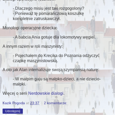
- Dlaczego misiu jest taki rozgogolony?
- Ponieważ tę pomarańczową koszulkę
kompletnie zatruskawczył.
Monologi operacyjne dziecka:
- A babcia Ania gotuje dla lokomotywy węgiel.
A innym razem w roli maszynisty:
- Pojechałem do Krecika do Poznania odżyczyć
czapkę maszynistowską.
A oto jak Alan internalizuje swoją szympansią naturę:
- W małpim gaju są małpko-dzieci, a nie dziecio-
małpki.
Więcej o serii
Nerdowskie dialogi
.
Kazik Pogoda
at
23:37
2 komentarze:
Udostępnij