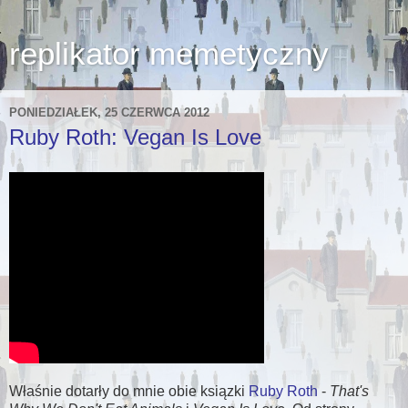
replikator memetyczny
PONIEDZIAŁEK, 25 CZERWCA 2012
Ruby Roth: Vegan Is Love
Właśnie dotarły do mnie obie ksiązki
Ruby Roth
-
That's