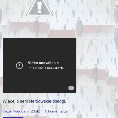
Więcej o serii
Nerdowskie dialogi
.
Kazik Pogoda
at
23:42
5 komentarzy: