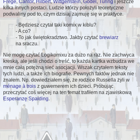
Frege
,
Cantor
,
Hilbert
,
Wittgenstein
,
Gödel
,
Turing
i jeszcze
kilka innych postaci. Ludzie którzy położyli teoretyczne
podwaliny pod to, czym dzisiaj zajmuję się w praktyce.
- Będziesz czytał taki komix w kiblu?
- A co?
- To jak świętokradztwo. Jakby czytać
brewiarz
na sraczu.
Nie mogę czytać Logikomixu za dużo na raz. Nie zachwyca
kreską, ale jeśli chodzi o treść, to każda kartka wzbudza we
mnie całą potężną sieć asocjacji. Wszak czytałem teksty
tych ludzi, a także ich biografie. Pewnych faktów jednak nie
znałem. Np. dowiedziałem się, że rodzice Russella żyli w
ménage à trois
z guwernerem ich dzieci. Próbując
przeczytać coś więcej na ten temat trafiłem na zjawiskową
Esperanzę Spalding
.