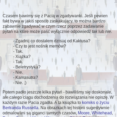
Czasem bawimy się z Pacią w zgadywanki. Jeśli pewien
fakt bywa w jakiś sposób zaskakujący, to można bardzo
zabawnie zgadywać w czym rzecz poprzez zadawanie
pytań na które może paść wyłącznie odpowiedź
tak
lub
nie
.
- Zgadnij co dostałem dzisiaj od Kaktusa?
- Czy to jest nośnik memów?
- Tak.
- Xiążka?
- Tak.
- Beletrystyka?
- Nie.
- Kamasutra?
- Nie. ;)
Potem padło jeszcze kilka pytań - bawiliśmy się doskonale,
ale całego ciągu dochodzenia do rozwiązania nie opiszę. W
każdym razie Pacia zgadła. A ta książka to
komiks o życiu
Bertranda Russella
. Na obrazkach tej historii sugestywnie
odmalowani są giganci tamtych czasów,
Moore
,
Whitehead
,