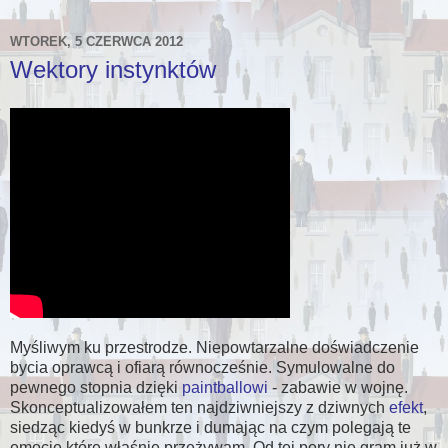
WTOREK, 5 CZERWCA 2012
Wektory instynktów
Myśliwym ku przestrodze. Niepowtarzalne doświadczenie
bycia oprawcą i ofiarą równocześnie. Symulowalne do
pewnego stopnia dzięki
paintballowi
- zabawie w wojnę.
Skonceptualizowałem ten najdziwniejszy z dziwnych
efekt
,
siedząc kiedyś w bunkrze i dumając na czym polegają te
emocje które właśnie przeżywam. Od tej pory nie gram już w