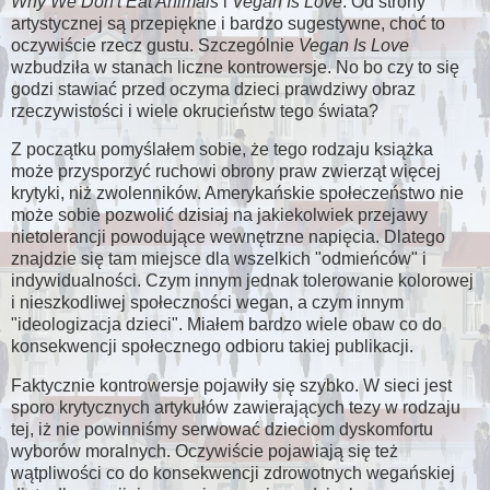
Why We Don't Eat Animals
i
Vegan Is Love
. Od strony
artystycznej są przepiękne i bardzo sugestywne, choć to
oczywiście rzecz gustu. Szczególnie
Vegan Is Love
wzbudziła w stanach liczne kontrowersje. No bo czy to się
godzi stawiać przed oczyma dzieci prawdziwy obraz
rzeczywistości i wiele okrucieństw tego świata?
Z początku pomyślałem sobie, że tego rodzaju książka
może przysporzyć ruchowi obrony praw zwierząt więcej
krytyki, niż zwolenników. Amerykańskie społeczeństwo nie
może sobie pozwolić dzisiaj na jakiekolwiek przejawy
nietolerancji powodujące wewnętrzne napięcia. Dlatego
znajdzie się tam miejsce dla wszelkich "odmieńców" i
indywidualności. Czym innym jednak tolerowanie kolorowej
i nieszkodliwej społeczności wegan, a czym innym
"ideologizacja dzieci". Miałem bardzo wiele obaw co do
konsekwencji społecznego odbioru takiej publikacji.
Faktycznie kontrowersje pojawiły się szybko. W sieci jest
sporo krytycznych artykułów zawierających tezy w rodzaju
tej, iż nie powinniśmy serwować dzieciom dyskomfortu
wyborów moralnych. Oczywiście pojawiają się też
wątpliwości co do konsekwencji zdrowotnych wegańskiej