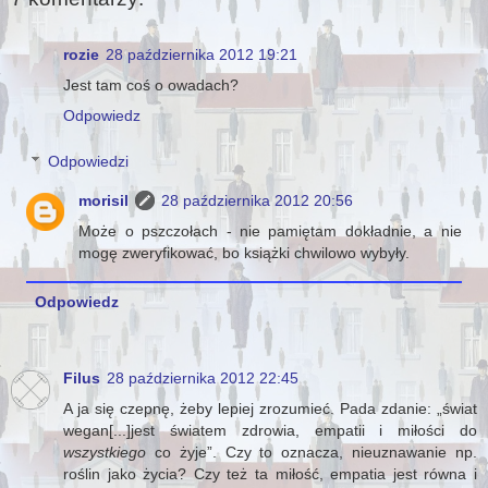
rozie
28 października 2012 19:21
Jest tam coś o owadach?
Odpowiedz
Odpowiedzi
morisil
28 października 2012 20:56
Może o pszczołach - nie pamiętam dokładnie, a nie
mogę zweryfikować, bo książki chwilowo wybyły.
Odpowiedz
Filus
28 października 2012 22:45
A ja się czepnę, żeby lepiej zrozumieć. Pada zdanie: „świat
wegan[...]jest światem zdrowia, empatii i miłości do
wszystkiego
co żyje”. Czy to oznacza, nieuznawanie np.
roślin jako życia? Czy też ta miłość, empatia jest równa i