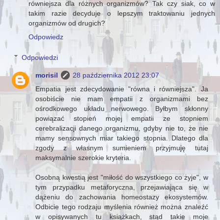
równiejsza dla różnych organizmów? Tak czy siak, co w
takim razie decyduje o lepszym traktowaniu jednych
organizmów od drugich?
Odpowiedz
Odpowiedzi
morisil
28 października 2012 23:07
Empatia jest zdecydowanie "równa i równiejsza". Ja
osobiście nie mam empatii z organizmami bez
ośrodkowego układu nerwowego. Byłbym skłonny
powiązać stopień mojej empatii ze stopniem
cerebralizacji danego organizmu, gdyby nie to, że nie
mamy sensownych miar takiego stopnia. Dlatego dla
zgody z własnym sumieniem przyjmuję tutaj
maksymalnie szerokie kryteria.
Osobną kwestią jest "miłość do wszystkiego co żyje", w
tym przypadku metaforyczna, przejawiająca się w
dążeniu do zachowania homeostazy ekosystemów.
Odbicie tego rodzaju myślenia również można znaleźć
w opisywanych tu książkach, stąd takie moje