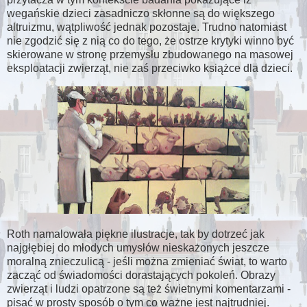
wegańskie dzieci zasadniczo skłonne są do większego
altruizmu, wątpliwość jednak pozostaje. Trudno natomiast
nie zgodzić się z nią co do tego, że ostrze krytyki winno być
skierowane w stronę przemysłu zbudowanego na masowej
eksploatacji zwierząt, nie zaś przeciwko książce dla dzieci.
Roth namalowała piękne ilustracje, tak by dotrzeć jak
najgłębiej do młodych umysłów nieskażonych jeszcze
moralną znieczulicą - jeśli można zmieniać świat, to warto
zacząć od świadomości dorastających pokoleń. Obrazy
zwierząt i ludzi opatrzone są też świetnymi komentarzami -
pisać w prosty sposób o tym co ważne jest najtrudniej.