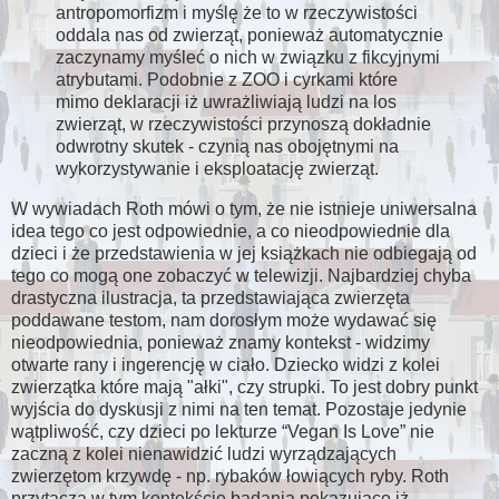
antropomorfizm i myślę że to w rzeczywistości
oddala nas od zwierząt, ponieważ automatycznie
zaczynamy myśleć o nich w związku z fikcyjnymi
atrybutami. Podobnie z ZOO i cyrkami które
mimo deklaracji iż uwrażliwiają ludzi na los
zwierząt, w rzeczywistości przynoszą dokładnie
odwrotny skutek - czynią nas obojętnymi na
wykorzystywanie i eksploatację zwierząt.
W wywiadach Roth mówi o tym, że nie istnieje uniwersalna
idea tego co jest odpowiednie, a co nieodpowiednie dla
dzieci i że przedstawienia w jej książkach nie odbiegają od
tego co mogą one zobaczyć w telewizji. Najbardziej chyba
drastyczna ilustracja, ta przedstawiająca zwierzęta
poddawane testom, nam dorosłym może wydawać się
nieodpowiednia, ponieważ znamy kontekst - widzimy
otwarte rany i ingerencję w ciało. Dziecko widzi z kolei
zwierzątka które mają "ałki", czy strupki. To jest dobry punkt
wyjścia do dyskusji z nimi na ten temat. Pozostaje jedynie
wątpliwość, czy dzieci po lekturze “Vegan Is Love” nie
zaczną z kolei nienawidzić ludzi wyrządzających
zwierzętom krzywdę - np. rybaków łowiących ryby. Roth
przytacza w tym kontekście badania pokazujące iż