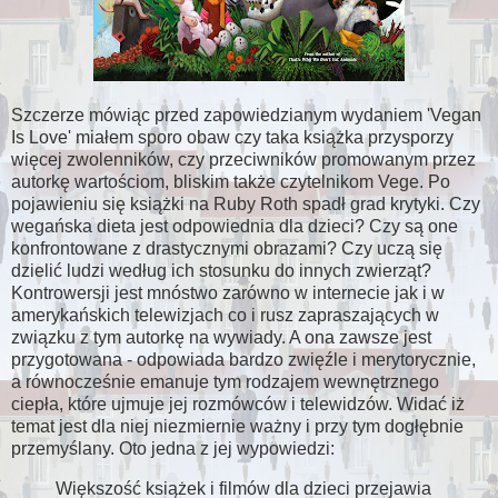
Szczerze mówiąc przed zapowiedzianym wydaniem 'Vegan
Is Love' miałem sporo obaw czy taka książka przysporzy
więcej zwolenników, czy przeciwników promowanym przez
autorkę wartościom, bliskim także czytelnikom Vege. Po
pojawieniu się książki na Ruby Roth spadł grad krytyki. Czy
wegańska dieta jest odpowiednia dla dzieci? Czy są one
konfrontowane z drastycznymi obrazami? Czy uczą się
dzielić ludzi według ich stosunku do innych zwierząt?
Kontrowersji jest mnóstwo zarówno w internecie jak i w
amerykańskich telewizjach co i rusz zapraszających w
związku z tym autorkę na wywiady. A ona zawsze jest
przygotowana - odpowiada bardzo zwięźle i merytorycznie,
a równocześnie emanuje tym rodzajem wewnętrznego
ciepła, które ujmuje jej rozmówców i telewidzów. Widać iż
temat jest dla niej niezmiernie ważny i przy tym dogłębnie
przemyślany. Oto jedna z jej wypowiedzi:
Większość książek i filmów dla dzieci przejawia