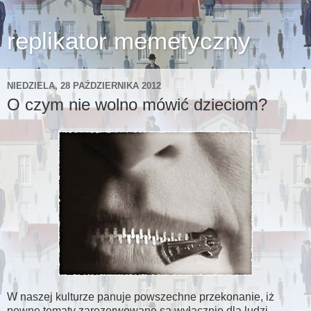
replikator memetyczny
NIEDZIELA, 28 PAŹDZIERNIKA 2012
O czym nie wolno mówić dzieciom?
W naszej kulturze panuje powszechne przekonanie, iż
pewne tematy zarezerwowane są wyłącznie dla ludzi