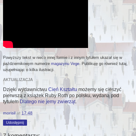
Powyższy tekst w nieco innej formie i z innym tytułem ukazał się w
październikowym numerze
magazynu Vege
. Publikuję go również tutaj,
uzupełniając o kilka ilustracji.
AKTUALIZACJA
Dzięki wydawnictwu
Cień Kształtu
możemy się cieszyć
pierwszą z książek Ruby Roth po polsku, wydaną pod
tytułem
Dlatego nie jemy zwierząt
.
morisil
at
17:48
Udostępnij
7 komentarzy: