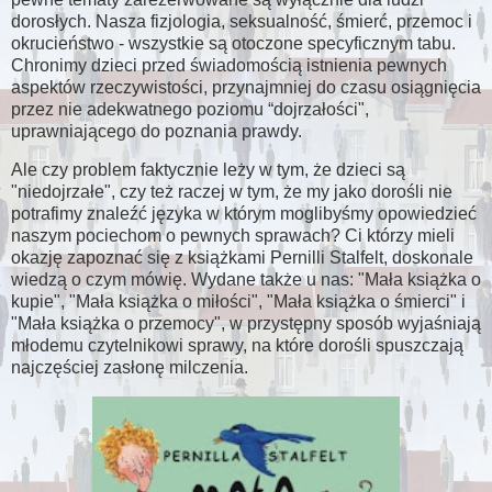
dorosłych. Nasza fizjologia, seksualność, śmierć, przemoc i
okrucieństwo - wszystkie są otoczone specyficznym tabu.
Chronimy dzieci przed świadomością istnienia pewnych
aspektów rzeczywistości, przynajmniej do czasu osiągnięcia
przez nie adekwatnego poziomu “dojrzałości",
uprawniającego do poznania prawdy.
Ale czy problem faktycznie leży w tym, że dzieci są
"niedojrzałe", czy też raczej w tym, że my jako dorośli nie
potrafimy znaleźć języka w którym moglibyśmy opowiedzieć
naszym pociechom o pewnych sprawach? Ci którzy mieli
okazję zapoznać się z książkami Pernilli Stalfelt, doskonale
wiedzą o czym mówię. Wydane także u nas: "Mała książka o
kupie", "Mała książka o miłości", "Mała książka o śmierci" i
"Mała książka o przemocy", w przystępny sposób wyjaśniają
młodemu czytelnikowi sprawy, na które dorośli spuszczają
najczęściej zasłonę milczenia.