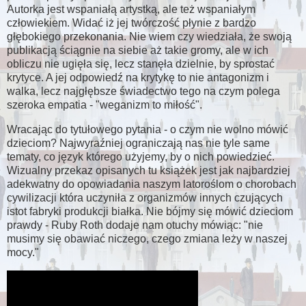
Autorka jest wspaniałą artystką, ale też wspaniałym
człowiekiem. Widać iż jej twórczość płynie z bardzo
głębokiego przekonania. Nie wiem czy wiedziała, że swoją
publikacją ściągnie na siebie aż takie gromy, ale w ich
obliczu nie ugięła się, lecz stanęła dzielnie, by sprostać
krytyce. A jej odpowiedź na krytykę to nie antagonizm i
walka, lecz najgłębsze świadectwo tego na czym polega
szeroka empatia - "weganizm to miłość".
Wracając do tytułowego pytania - o czym nie wolno mówić
dzieciom? Najwyraźniej ograniczają nas nie tyle same
tematy, co język którego użyjemy, by o nich powiedzieć.
Wizualny przekaz opisanych tu książek jest jak najbardziej
adekwatny do opowiadania naszym latoroślom o chorobach
cywilizacji która uczyniła z organizmów innych czujących
istot fabryki produkcji białka. Nie bójmy się mówić dzieciom
prawdy - Ruby Roth dodaje nam otuchy mówiąc: "nie
musimy się obawiać niczego, czego zmiana leży w naszej
mocy."