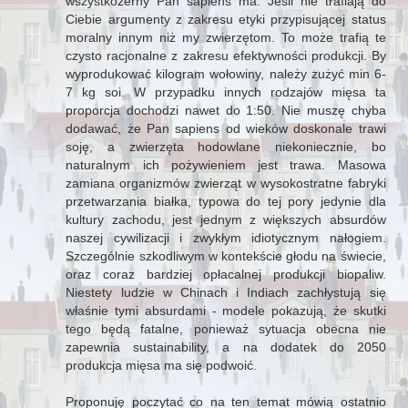
wszystkożerny Pan sapiens ma. Jeśli nie trafiają do
Ciebie argumenty z zakresu etyki przypisującej status
moralny innym niż my zwierzętom. To może trafią te
czysto racjonalne z zakresu efektywności produkcji. By
wyprodukować kilogram wołowiny, należy zużyć min 6-
7 kg soi. W przypadku innych rodzajów mięsa ta
proporcja dochodzi nawet do 1:50. Nie muszę chyba
dodawać, że Pan sapiens od wieków doskonale trawi
soję, a zwierzęta hodowlane niekoniecznie, bo
naturalnym ich pożywieniem jest trawa. Masowa
zamiana organizmów zwierząt w wysokostratne fabryki
przetwarzania białka, typowa do tej pory jedynie dla
kultury zachodu, jest jednym z większych absurdów
naszej cywilizacji i zwykłym idiotycznym nałogiem.
Szczególnie szkodliwym w kontekście głodu na świecie,
oraz coraz bardziej opłacalnej produkcji biopaliw.
Niestety ludzie w Chinach i Indiach zachłystują się
właśnie tymi absurdami - modele pokazują, że skutki
tego będą fatalne, ponieważ sytuacja obecna nie
zapewnia sustainability, a na dodatek do 2050
produkcja mięsa ma się podwoić.
Proponuję poczytać co na ten temat mówią ostatnio