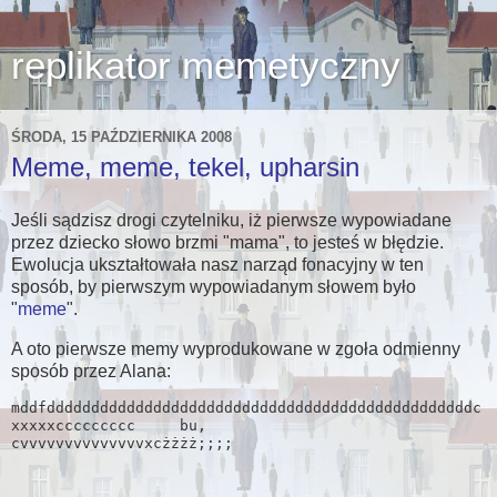
replikator memetyczny
ŚRODA, 15 PAŹDZIERNIKA 2008
Meme, meme, tekel, upharsin
Jeśli sądzisz drogi czytelniku, iż pierwsze wypowiadane
przez dziecko słowo brzmi "mama", to jesteś w błędzie.
Ewolucja ukształtowała nasz narząd fonacyjny w ten
sposób, by pierwszym wypowiadanym słowem było
"
meme
".
A oto pierwsze memy wyprodukowane w zgoła odmienny
sposób przez Alana:
mddfddddddddddddddddddddddddddddddddddddddddddddddddc

xxxxxccccccccc     bu,

cvvvvvvvvvvvvvvxcżżżż;;;;
