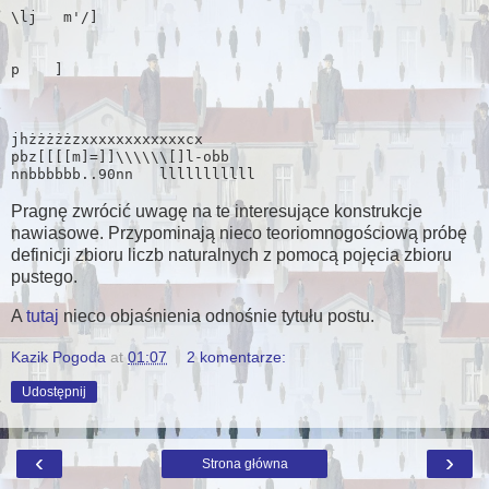
\lj   m'/]

p    ]

jhżżżżżzxxxxxxxxxxxxcx            

pbz[[[[m]=]]\\\\\\[]l-obb

Pragnę zwrócić uwagę na te interesujące konstrukcje
nawiasowe. Przypominają nieco teoriomnogościową próbę
definicji zbioru liczb naturalnych z pomocą pojęcia zbioru
pustego.
A
tutaj
nieco objaśnienia odnośnie tytułu postu.
Kazik Pogoda
at
01:07
2 komentarze:
Udostępnij
‹
›
Strona główna