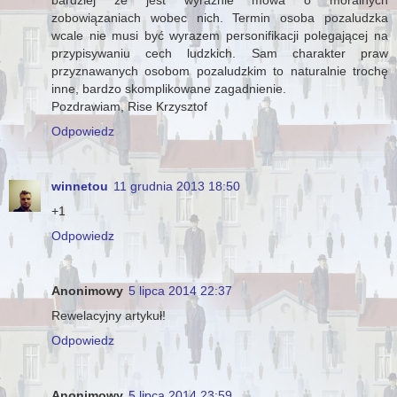
bardziej że jest wyraźnie mowa o moralnych
zobowiązaniach wobec nich. Termin osoba pozaludzka
wcale nie musi być wyrazem personifikacji polegającej na
przypisywaniu cech ludzkich. Sam charakter praw
przyznawanych osobom pozaludzkim to naturalnie trochę
inne, bardzo skomplikowane zagadnienie.
Pozdrawiam, Rise Krzysztof
Odpowiedz
winnetou
11 grudnia 2013 18:50
+1
Odpowiedz
Anonimowy
5 lipca 2014 22:37
Rewelacyjny artykuł!
Odpowiedz
Anonimowy
5 lipca 2014 23:59