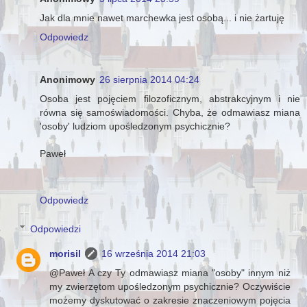
Jak dla mnie nawet marchewka jest osobą... i nie żartuję
Odpowiedz
Anonimowy
26 sierpnia 2014 04:24
Osoba jest pojęciem filozoficznym, abstrakcyjnym i nie
równa się samoświadomości. Chyba, że odmawiasz miana
'osoby' ludziom upośledzonym psychicznie?
Paweł
Odpowiedz
Odpowiedzi
morisil
16 września 2014 21:03
@Paweł A czy Ty odmawiasz miana "osoby" innym niż
my zwierzętom upośledzonym psychicznie? Oczywiście
możemy dyskutować o zakresie znaczeniowym pojęcia