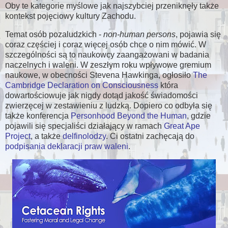
Oby te kategorie myślowe jak najszybciej przeniknęły także
kontekst pojęciowy kultury Zachodu.
Temat osób pozaludzkich -
non-human persons
, pojawia się
coraz częściej i coraz więcej osób chce o nim mówić. W
szczególności są to naukowcy zaangażowani w badania
naczelnych i waleni. W zeszłym roku wpływowe gremium
naukowe, w obecności Stevena Hawkinga, ogłosiło
The
Cambridge Declaration on Consciousness
która
dowartościowuje jak nigdy dotąd jakość świadomości
zwierzęcej w zestawieniu z ludzką. Dopiero co odbyła się
także konferencja
Personhood Beyond the Human
, gdzie
pojawili się specjaliści działający w ramach
Great Ape
Project
, a także
delfinolodzy
. Ci ostatni zachęcają do
podpisania deklaracji praw waleni
.