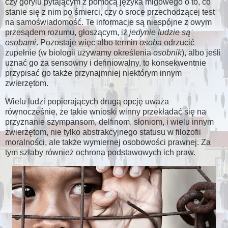
czy gorylu pytającym z pomocą języka migowego o to, co
stanie się z nim po śmierci, czy o sroce przechodzącej test
na samoświadomość. Te informacje są niespójne z owym
przesądem rozumu, głoszącym, iż
jedynie ludzie są
osobami
. Pozostaje więc albo termin
osoba
odrzucić
zupełnie (w biologii używamy określenia
osobnik
), albo jeśli
uznać go za sensowny i definiowalny, to konsekwentnie
przypisać go także przynajmniej niektórym innym
zwierzętom.
Wielu ludzi popierających drugą opcję uważa
równocześnie, że takie wnioski winny przekładać się na
przyznanie szympansom, delfinom, słoniom, i wielu innym
zwierzętom, nie tylko abstrakcyjnego statusu w filozofii
moralności, ale także wymiernej osobowości prawnej. Za
tym szłaby również ochrona podstawowych ich praw.