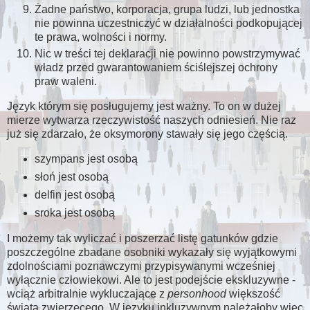
Żadne państwo, korporacja, grupa ludzi, lub jednostka
nie powinna uczestniczyć w działalności podkopującej
te prawa, wolności i normy.
Nic w treści tej deklaracji nie powinno powstrzymywać
władz przed gwarantowaniem ściślejszej ochrony
praw waleni.
Język którym się posługujemy jest ważny. To on w dużej
mierze wytwarza rzeczywistość naszych odniesień. Nie raz
już się zdarzało, że oksymorony stawały się jego częścią.
szympans jest osobą
słoń jest osobą
delfin jest osobą
sroka jest osobą
I możemy tak wyliczać i poszerzać listę gatunków gdzie
poszczególne zbadane osobniki wykazały się wyjątkowymi
zdolnościami poznawczymi przypisywanymi wcześniej
wyłącznie człowiekowi. Ale to jest podejście ekskluzywne -
wciąż arbitralnie wykluczające z
personhood
większość
świata zwierzęcego. W języku inkluzywnym należałoby więc