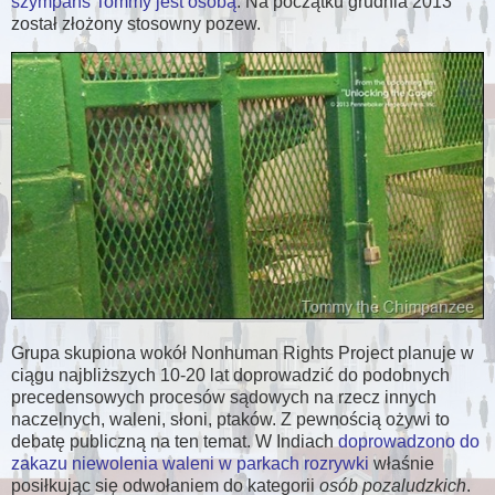
szympans Tommy jest osobą
. Na początku grudnia 2013
został złożony stosowny pozew.
Grupa skupiona wokół Nonhuman Rights Project planuje w
ciągu najbliższych 10-20 lat doprowadzić do podobnych
precedensowych procesów sądowych na rzecz innych
naczelnych, waleni, słoni, ptaków. Z pewnością ożywi to
debatę publiczną na ten temat. W Indiach
doprowadzono do
zakazu niewolenia waleni w parkach rozrywki
właśnie
posiłkując się odwołaniem do kategorii
osób pozaludzkich
.