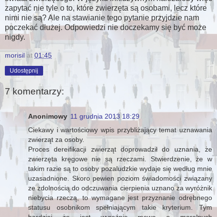
zapytać nie tyle o to, które zwierzęta są osobami, lecz które
nimi nie są? Ale na stawianie tego pytanie przyjdzie nam
poczekać dłużej. Odpowiedzi nie doczekamy się być może
nigdy.
morisil
at
01:45
Udostępnij
7 komentarzy:
Anonimowy
11 grudnia 2013 18:29
Ciekawy i wartościowy wpis przybliżający temat uznawania
zwierząt za osoby.
Proces dereifikacji zwierząt doprowadził do uznania, że
zwierzęta kręgowe nie są rzeczami. Stwierdzenie, że w
takim razie są to osoby pozaludzkie wydaje się według mnie
uzasadnione. Skoro pewien poziom świadomości związany
ze zdolnością do odczuwania cierpienia uznano za wyróżnik
niebycia rzeczą, to wymagane jest przyznanie odrębnego
statusu osobnikom spełniającym takie kryterium. Tym