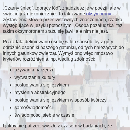
Czarny śnieg
,
gorący lód
, znajdziesz je w poezji, ale w
świecie już niekoniecznie. To tak zwane
oksymorony
-
zestawienia słów o przeciwstawnych znaczeniach, rzadko
występujące w języku potocznym.
Osoba pozaludzka
też
takim oksymoronem zrazu się jawi, ale nim nie jest.
Przez lata definiowano osobę w ten sposób, by z góry
odróżnić osobniki naszego gatunku, od tych należących do
innych gatunków zwierząt. Wymyślono więc mnóstwo
kryteriów rozróżnienia, np. według zdolności:
używania narzędzi
wytwarzania kultury
posługiwania się językiem
myślenia abstrakcyjnego
posługiwania się językiem w sposób twórczy
samoświadomości
świadomości siebie w czasie
I jakby nie patrzeć, wyszło z czasem w badaniach, że