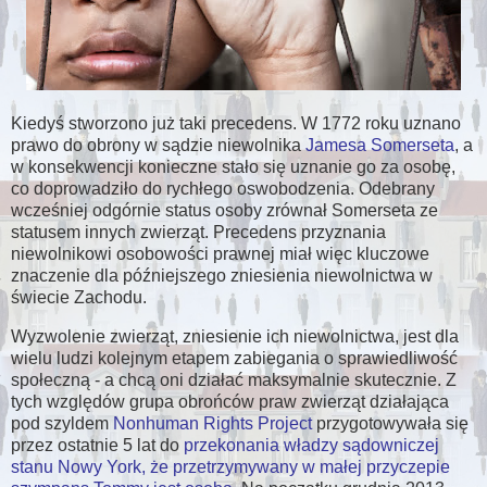
Kiedyś stworzono już taki precedens. W 1772 roku uznano
prawo do obrony w sądzie niewolnika
Jamesa Somerseta
, a
w konsekwencji konieczne stało się uznanie go za osobę,
co doprowadziło do rychłego oswobodzenia. Odebrany
wcześniej odgórnie status osoby zrównał Somerseta ze
statusem innych zwierząt. Precedens przyznania
niewolnikowi osobowości prawnej miał więc kluczowe
znaczenie dla późniejszego zniesienia niewolnictwa w
świecie Zachodu.
Wyzwolenie zwierząt, zniesienie ich niewolnictwa, jest dla
wielu ludzi kolejnym etapem zabiegania o sprawiedliwość
społeczną - a chcą oni działać maksymalnie skutecznie. Z
tych względów grupa obrońców praw zwierząt działająca
pod szyldem
Nonhuman Rights Project
przygotowywała się
przez ostatnie 5 lat do
przekonania władzy sądowniczej
stanu Nowy York, że przetrzymywany w małej przyczepie