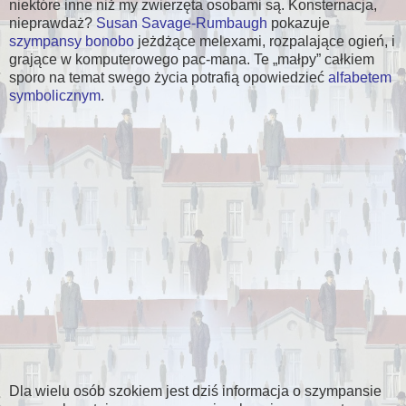
niektóre inne niż my zwierzęta osobami są. Konsternacja,
nieprawdaż?
Susan Savage-Rumbaugh
pokazuje
szympansy bonobo
jeżdżące melexami, rozpalające ogień, i
grające w komputerowego pac-mana. Te
małpy
całkiem
sporo na temat swego życia potrafią opowiedzieć
alfabetem
symbolicznym
.
Dla wielu osób szokiem jest dziś informacja o szympansie