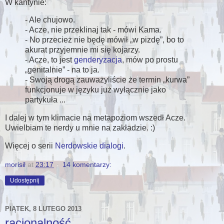
W kantynie:
- Ale chujowo.
- Acze, nie przeklinaj tak - mówi Kama.
- No przecież nie będę mówił
w pizdę
, bo to
akurat przyjemnie mi się kojarzy.
- Acze, to jest
genderyzacja
, mów po prostu
genitalnie
- na to ja.
- Swoją drogą zauważyliście że termin
kurwa
funkcjonuje w języku już wyłącznie jako
partykuła ...
I dalej w tym klimacie na metapoziom wszedł Acze.
Uwielbiam te nerdy u mnie na zakładzie. :)
Więcej o serii
Nerdowskie dialogi
.
morisil
at
23:17
14 komentarzy:
Udostępnij
PIĄTEK, 8 LUTEGO 2013
racjonalność