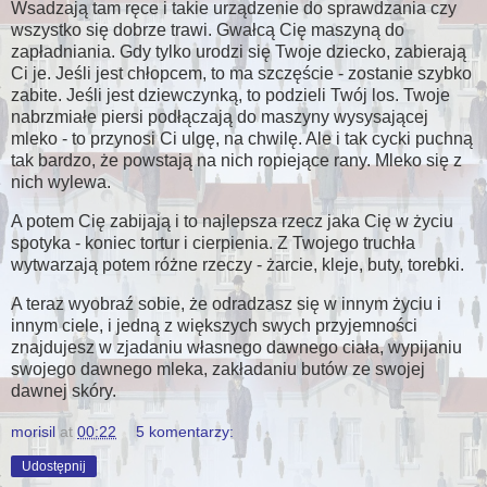
Wsadzają tam ręce i takie urządzenie do sprawdzania czy
wszystko się dobrze trawi. Gwałcą Cię maszyną do
zapładniania. Gdy tylko urodzi się Twoje dziecko, zabierają
Ci je. Jeśli jest chłopcem, to ma szczęście - zostanie szybko
zabite. Jeśli jest dziewczynką, to podzieli Twój los. Twoje
nabrzmiałe piersi podłączają do maszyny wysysającej
mleko - to przynosi Ci ulgę, na chwilę. Ale i tak cycki puchną
tak bardzo, że powstają na nich ropiejące rany. Mleko się z
nich wylewa.
A potem Cię zabijają i to najlepsza rzecz jaka Cię w życiu
spotyka - koniec tortur i cierpienia. Z Twojego truchła
wytwarzają potem różne rzeczy - żarcie, kleje, buty, torebki.
A teraz wyobraź sobie, że odradzasz się w innym życiu i
innym ciele, i jedną z większych swych przyjemności
znajdujesz w zjadaniu własnego dawnego ciała, wypijaniu
swojego dawnego mleka, zakładaniu butów ze swojej
dawnej skóry.
morisil
at
00:22
5 komentarzy:
Udostępnij