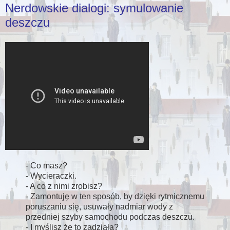
Nerdowskie dialogi: symulowanie
deszczu
- Co masz?
- Wycieraczki.
- A co z nimi zrobisz?
- Zamontuję w ten sposób, by dzięki rytmicznemu
poruszaniu się, usuwały nadmiar wody z
przedniej szyby samochodu podczas deszczu.
- I myślisz że to zadziała?