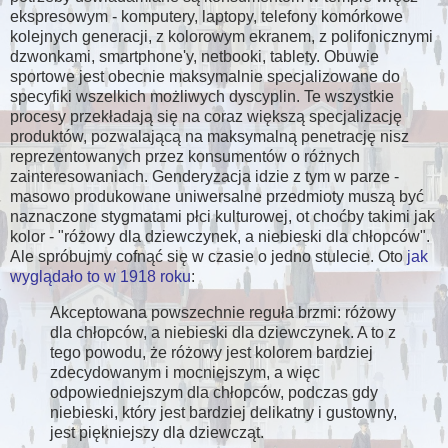
ekspresowym - komputery, laptopy, telefony komórkowe
kolejnych generacji, z kolorowym ekranem, z polifonicznymi
dzwonkami, smartphone'y, netbooki, tablety. Obuwie
sportowe jest obecnie maksymalnie specjalizowane do
specyfiki wszelkich możliwych dyscyplin. Te wszystkie
procesy przekładają się na coraz większą specjalizację
produktów, pozwalającą na maksymalną penetrację nisz
reprezentowanych przez konsumentów o różnych
zainteresowaniach. Genderyzacja idzie z tym w parze -
masowo produkowane uniwersalne przedmioty muszą być
naznaczone stygmatami płci kulturowej, ot choćby takimi jak
kolor - "różowy dla dziewczynek, a niebieski dla chłopców".
Ale spróbujmy cofnąć się w czasie o jedno stulecie. Oto
jak
wyglądało to w 1918 roku
:
Akceptowana powszechnie reguła brzmi: różowy
dla chłopców, a niebieski dla dziewczynek. A to z
tego powodu, że różowy jest kolorem bardziej
zdecydowanym i mocniejszym, a więc
odpowiedniejszym dla chłopców, podczas gdy
niebieski, który jest bardziej delikatny i gustowny,
jest piękniejszy dla dziewcząt.