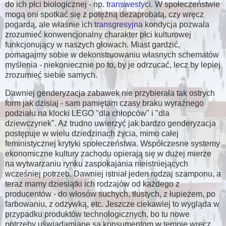
do ich płci biologicznej - np.
transwestyci
. W społeczeństwie
mogą oni spotkać się z potężną dezaprobatą, czy wręcz
pogardą, ale właśnie ich
transgresyjna
kondycja pozwala
zrozumieć konwencjonalny charakter płci kulturowej
funkcjonujący w naszych głowach. Miast gardzić,
pomagajmy sobie w dekonstruowaniu własnych schematów
myślenia - niekoniecznie po to, by je odrzucać, lecz by lepiej
zrozumieć siebie samych.
Dawniej genderyzacja zabawek nie przybierała tak ostrych
form jak dzisiaj - sam pamiętam czasy braku wyraźnego
podziału na klocki LEGO "dla chłopców" i "dla
dziewczynek". Aż trudno uwierzyć jak bardzo genderyzacja
postępuje w wielu dziedzinach życia, mimo całej
feministycznej krytyki społeczeństwa. Współczesne systemy
ekonomiczne kultury zachodu opierają się w dużej mierze
na wytwarzaniu rynku zaspokajania nieistniejących
wcześniej potrzeb. Dawniej istniał jeden rodzaj szamponu, a
teraz mamy dziesiątki ich rodzajów od każdego z
producentów - do włosów suchych, tłustych, z łupieżem, po
farbowaniu, z odżywką, etc. Jeszcze ciekawiej to wygląda w
przypadku produktów technologicznych, bo tu nowe
potrzeby uświadamiane są konsumentom w tempie wręcz