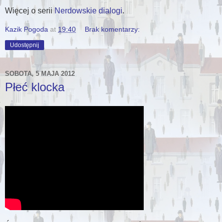
Więcej o serii
Nerdowskie dialogi
.
Kazik Pogoda
at
19:40
Brak komentarzy:
Udostępnij
SOBOTA, 5 MAJA 2012
Płeć klocka