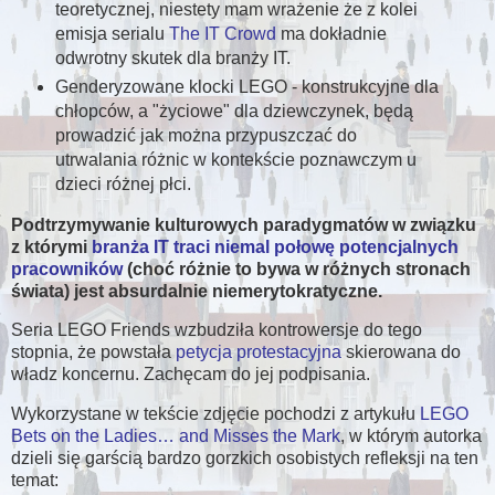
teoretycznej, niestety mam wrażenie że z kolei
emisja serialu
The IT Crowd
ma dokładnie
odwrotny skutek dla branży IT.
Genderyzowane klocki LEGO - konstrukcyjne dla
chłopców, a "życiowe" dla dziewczynek, będą
prowadzić jak można przypuszczać do
utrwalania różnic w kontekście poznawczym u
dzieci różnej płci.
Podtrzymywanie kulturowych paradygmatów w związku
z którymi
branża IT traci niemal połowę potencjalnych
pracowników
(choć różnie to bywa w różnych stronach
świata) jest absurdalnie niemerytokratyczne.
Seria LEGO Friends wzbudziła kontrowersje do tego
stopnia, że powstała
petycja protestacyjna
skierowana do
władz koncernu. Zachęcam do jej podpisania.
Wykorzystane w tekście zdjęcie pochodzi z artykułu
LEGO
Bets on the Ladies… and Misses the Mark
, w którym autorka
dzieli się garścią bardzo gorzkich osobistych refleksji na ten
temat: