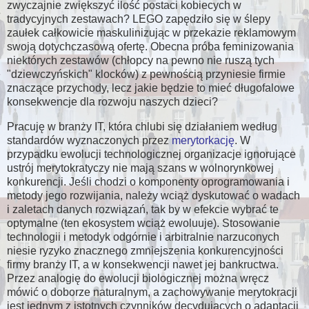
zwyczajnie zwiększyć ilość postaci kobiecych w
tradycyjnych zestawach? LEGO zapędziło się w ślepy
zaułek całkowicie maskulinizując w przekazie reklamowym
swoją dotychczasową ofertę. Obecna próba feminizowania
niektórych zestawów (chłopcy na pewno nie ruszą tych
"dziewczyńskich" klocków) z pewnością przyniesie firmie
znaczące przychody, lecz jakie będzie to mieć długofalowe
konsekwencje dla rozwoju naszych dzieci?
Pracuję w branży IT, która chlubi się działaniem według
standardów wyznaczonych przez
merytorkację
. W
przypadku ewolucji technologicznej organizacje ignorujące
ustrój merytokratyczy nie mają szans w wolnorynkowej
konkurencji. Jeśli chodzi o komponenty oprogramowania i
metody jego rozwijania, należy wciąż dyskutować o wadach
i zaletach danych rozwiązań, tak by w efekcie wybrać te
optymalne (ten ekosystem wciąż ewoluuje). Stosowanie
technologii i metodyk odgórnie i arbitralnie narzuconych
niesie ryzyko znacznego zmniejszenia konkurencyjności
firmy branży IT, a w konsekwencji nawet jej bankructwa.
Przez analogię do ewolucji biologicznej można wręcz
mówić o doborze naturalnym, a zachowywanie merytokracji
jest jednym z istotnych czynników decydujących o adaptacji