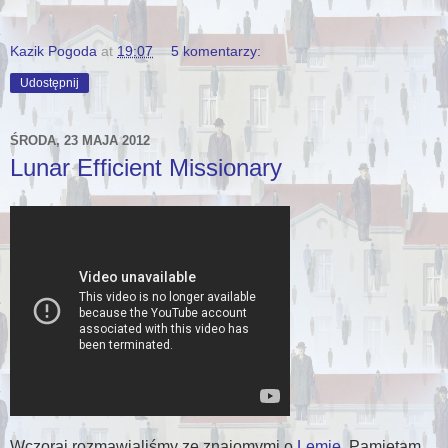
Kazik Pogoda
at
19:07
5 komentarzy:
Udostępnij
ŚRODA, 23 MAJA 2012
Lunar Efficient Missionary
Wczoraj rozmawialiśmy ze znajomymi o
Lemie
. Pamiętam