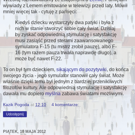
wywiady z Lemem emitowane w telewizji przed laty. Mówił
mniej więcej tak - cytuję z pamięci:
Kiedyś dziecku wystarczyły dwa patyki i było z
nich w stanie stworzyć sobie cały świat. Dzisiaj
by zyskać odpowiednią stymulację i satysfakcję
musi zasiąść przed sterami zaawansowanego
symulatora F-15 (tu mistrz zrobił pauzę), albo F-
16 (tym razem pauza trwała naprawdę długo), a
może być nawet F-22.
To on był tym dzieckiem,
sikającym do pozytywki
, do końca
swojego życia - jego symulator stanowił cały świat. Może
właśnie dzięki temu był jednym z bardziej przenikliwych
filozofów kultury. Ale odpowiednią stymulację i satysfakcję
dawała mu dopiero
myślna
zabawa światami możliwymi.
Kazik Pogoda
at
12:10
4 komentarze:
Udostępnij
PIĄTEK, 18 MAJA 2012