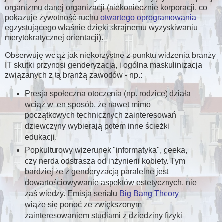
organizmu danej organizacji (niekoniecznie korporacji, co
pokazuje żywotność ruchu
otwartego oprogramowania
egzystującego właśnie dzięki skrajnemu wyzyskiwaniu
merytokratycznej orientacji).
Obserwuję wciąż jak niekorzystne z punktu widzenia branży
IT skutki przynosi genderyzacja, i ogólna maskulinizacja
związanych z tą branżą zawodów - np.:
Presja społeczna otoczenia (np. rodzice) działa
wciąż w ten sposób, że nawet mimo
początkowych technicznych zainteresowań
dziewczyny wybierają potem inne ścieżki
edukacji.
Popkulturowy wizerunek "informatyka", geeka,
czy nerda odstrasza od inżynierii kobiety. Tym
bardziej że z genderyzacją paralelne jest
dowartościowywanie aspektów estetycznych, nie
zaś wiedzy. Emisja serialu
Big Bang Theory
wiąże się ponoć ze zwiększonym
zainteresowaniem studiami z dziedziny fizyki