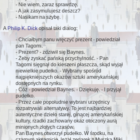
- Nie wiem, zaraz sprawdzę.
- A jak zasymulujesz deszcz?
- Nasikam na szybę.
A
Philip K. Dick
opisał taki dialog:
- Chciałbym panu wręczyć prezent - powiedział
pan Tagomi.
- Prezent? - zdziwił się Baynes.
- Żeby zyskać pańską przychylność. - Pan
Tagomi sięgnął do kieszeni płaszcza, skąd wyjął
niewielkie pudełko. - Wybrany spośród
najpiękniejszych okazów sztuki amerykańskiej
dostępnych na rynku.
- Cóż - powiedział Baynes. - Dziękuję. - I przyjął
pudełko.
- Przez całe popołudnie wybrani urzędnicy
rozpatrywali alternatywy. To jest najbardziej
autentyczne dzieło starej, ginącej amerykańskiej
kultury, rzadki zachowany okaz otoczony aurą
minionych złotych czasów.
Pan Baynes otworzył pudełko. W środku, na
czarnym aksamicie, leżał zegarek z Myszką Miki.