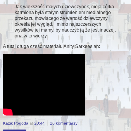
Jak większość małych dziewczynek, moja córka
karmiona była stałym strumieniem medialnego
przekazu mówiącego że wartość dziewczyny
określa jej wygląd. I mimo najszczerszych
wysiłków jej mamy, by nauczyć ją że jest inaczej,
ona w to wierzy.
A tutaj druga część materiału Anity Sarkeesian:
Kazik Pogoda
at
20:44
26 komentarzy: