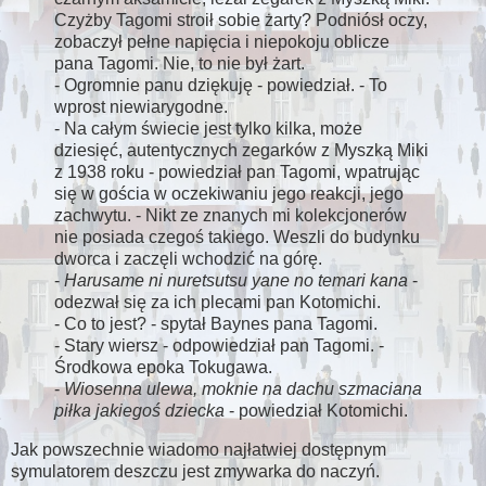
Czyżby Tagomi stroił sobie żarty? Podniósł oczy,
zobaczył pełne napięcia i niepokoju oblicze
pana Tagomi. Nie, to nie był żart.
- Ogromnie panu dziękuję - powiedział. - To
wprost niewiarygodne.
- Na całym świecie jest tylko kilka, może
dziesięć, autentycznych zegarków z Myszką Miki
z 1938 roku - powiedział pan Tagomi, wpatrując
się w gościa w oczekiwaniu jego reakcji, jego
zachwytu. - Nikt ze znanych mi kolekcjonerów
nie posiada czegoś takiego. Weszli do budynku
dworca i zaczęli wchodzić na górę.
-
Harusame ni nuretsutsu yane no temari kana
-
odezwał się za ich plecami pan Kotomichi.
- Co to jest? - spytał Baynes pana Tagomi.
- Stary wiersz - odpowiedział pan Tagomi. -
Środkowa epoka Tokugawa.
-
Wiosenna ulewa, moknie na dachu szmaciana
piłka jakiegoś dziecka
- powiedział Kotomichi.
Jak powszechnie wiadomo najłatwiej dostępnym
symulatorem deszczu jest zmywarka do naczyń.