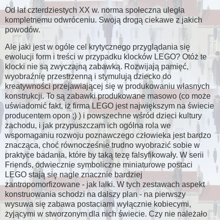
Od lat czterdziestych XX w. norma społeczna uległa
kompletnemu odwróceniu. Swoją drogą ciekawe z jakich
powodów.
Ale jaki jest w ogóle cel krytycznego przyglądania się
ewolucji form i treści w przypadku klocków LEGO? Otóż te
klocki nie są zwyczajną zabawką. Rozwijają pamięć,
wyobraźnię przestrzenną i stymulują dziecko do
kreatywności przejawiającej się w produkowaniu własnych
konstrukcji. To są zabawki produkowane masowo (co może
uświadomić fakt, iż firma LEGO jest największym na świecie
producentem opon ;) ) i powszechne wśród dzieci kultury
zachodu, i jak przypuszczam ich ogólna rola we
wspomaganiu rozwoju poznawczego człowieka jest bardzo
znacząca, choć równocześnie trudno wyobrazić sobie w
praktyce badania, które by taką tezę falsyfikowały. W serii
Friends, odwiecznie symboliczne miniaturowe postaci
LEGO stają się nagle znacznie bardziej
zantropomorfizowane - jak lalki. W tych zestawach aspekt
konstruowania schodzi na dalszy plan - na pierwszy
wysuwa się zabawa postaciami wyłącznie kobiecymi,
żyjącymi w stworzonym dla nich świecie. Czy nie należało