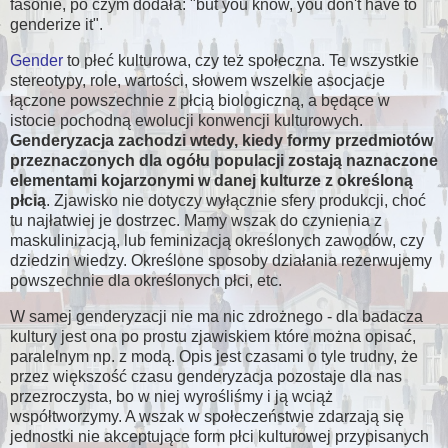
fasonie, po czym dodała: "but you know, you don't have to
genderize it".
Gender
to płeć kulturowa, czy też społeczna. Te wszystkie
stereotypy, role, wartości, słowem wszelkie asocjacje
łączone powszechnie z płcią biologiczną, a będące w
istocie pochodną ewolucji konwencji kulturowych.
Genderyzacja zachodzi wtedy, kiedy formy przedmiotów
przeznaczonych dla ogółu populacji zostają naznaczone
elementami kojarzonymi w danej kulturze z określoną
płcią
. Zjawisko nie dotyczy wyłącznie sfery produkcji, choć
tu najłatwiej je dostrzec. Mamy wszak do czynienia z
maskulinizacją, lub feminizacją określonych zawodów, czy
dziedzin wiedzy. Określone sposoby działania rezerwujemy
powszechnie dla określonych płci, etc.
W samej genderyzacji nie ma nic zdrożnego - dla badacza
kultury jest ona po prostu zjawiskiem które można opisać,
paralelnym np. z modą. Opis jest czasami o tyle trudny, że
przez większość czasu genderyzacja pozostaje dla nas
przezroczysta, bo w niej wyrośliśmy i ją wciąż
współtworzymy. A wszak w społeczeństwie zdarzają się
jednostki nie akceptujące form płci kulturowej przypisanych