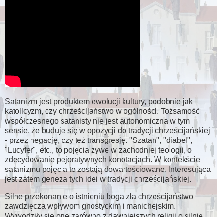
Satanizm jest produktem ewolucji kultury, podobnie jak
katolicyzm, czy chrześcijaństwo w ogólności. Tożsamość
współczesnego satanisty nie jest autonomiczna w tym
sensie, że buduje się w opozycji do tradycji chrześcijańskiej
- przez negację, czy też transgresję. "Szatan", "diabeł",
"Lucyfer", etc., to pojęcia żywe w zachodniej teologii, o
zdecydowanie pejoratywnych konotacjach. W kontekście
satanizmu pojęcia te zostają dowartościowane. Interesująca
jest zatem geneza tych idei w tradycji chrześcijańskiej.
Silne przekonanie o istnieniu boga zła chrześcijaństwo
zawdzięcza wpływom gnostyckim i manichejskim.
Wywodziły się one zarówno z dawniejszych religii o silnie