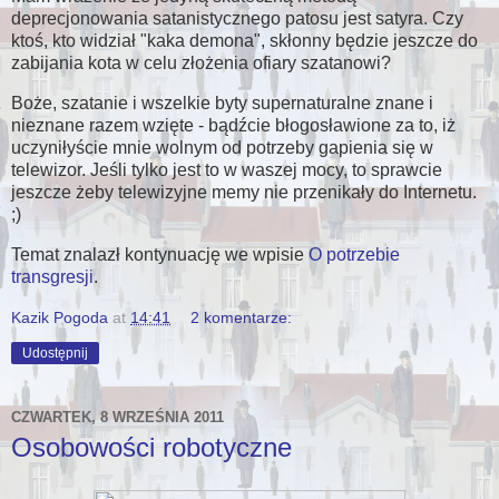
deprecjonowania satanistycznego patosu jest satyra. Czy
ktoś, kto widział "kaka demona", skłonny będzie jeszcze do
zabijania kota w celu złożenia ofiary szatanowi?
Boże, szatanie i wszelkie byty supernaturalne znane i
nieznane razem wzięte - bądźcie błogosławione za to, iż
uczyniłyście mnie wolnym od potrzeby gapienia się w
telewizor. Jeśli tylko jest to w waszej mocy, to sprawcie
jeszcze żeby telewizyjne memy nie przenikały do Internetu.
;)
Temat znalazł kontynuację we wpisie
O potrzebie
transgresji
.
Kazik Pogoda
at
14:41
2 komentarze:
Udostępnij
CZWARTEK, 8 WRZEŚNIA 2011
Osobowości robotyczne