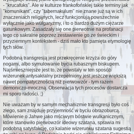
- "krucafuks". Ale w kulturze frankofońskiej takie terminy jak
"komunikant", czy "tabernakulum" nie znane już są w ich
znaczeniach religijnych, lecz funkcjonują powszechnie
wyłącznie jako wulgaryzmy, i to o bardzo dużym ciężarze
gatunkowym. Zasadzały się one pierwotnie na profanacji
tego co sakralne poprzez zestawienie go ze świeckim i
przyziemnym kontekstem - dziś mało kto pamięta etymologię
tych słów.
Podobną transgresją jest przekręcenie krzyża do góry
nogami, albo symulowanie bycia rubasznym biskupem.
Najśmieszniejsze jest to, że powstały w ten sposób
wizerunek antysakralny przepełniony jest jeszcze większą
nawet pompatycznością niż pierwowzór - tym razem
demoniczo-mroczną. Obserwacja tych procesów dostarcza
mi sporo radości. ;)
Nie uważam by w samym mechanizmie transgresji było coś
złego, sam znajduję przyjemność w byciu obrazoburcą.
Mówienie o Jahwe jako mściwym bóstwie wulkanicznym,
które stanowiło pierwowzór ideowy szatana, sprawia mi
podobną satysfakcję, co kalanie wizerunku szatana sugestią