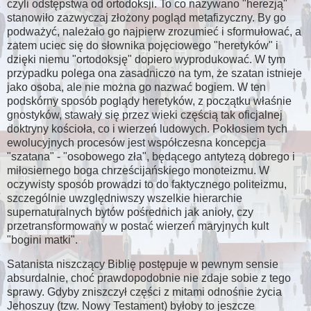
czyli odstępstwa od ortodoksji. To co nazywano "herezją"
stanowiło zazwyczaj złożony pogląd metafizyczny. By go
podważyć, należało go najpierw zrozumieć i sformułować, a
zatem uciec się do słownika pojęciowego "heretyków" i
dzięki niemu "ortodoksję" dopiero wyprodukować. W tym
przypadku polega ona zasadniczo na tym, że szatan istnieje
jako osoba, ale nie można go nazwać bogiem. W ten
podskórny sposób poglądy heretyków, z początku właśnie
gnostyków, stawały się przez wieki częścią tak oficjalnej
doktryny kościoła, co i wierzeń ludowych. Pokłosiem tych
ewolucyjnych procesów jest współczesna koncepcja
"szatana" - "osobowego zła", będącego antytezą dobrego i
miłosiernego boga chrześcijańskiego monoteizmu. W
oczywisty sposób prowadzi to do faktycznego politeizmu,
szczególnie uwzględniwszy wszelkie hierarchie
supernaturalnych bytów pośrednich jak anioły, czy
przetransformowany w postać wierzeń maryjnych kult
"bogini matki".
Satanista niszczący Biblię postępuje w pewnym sensie
absurdalnie, choć prawdopodobnie nie zdaje sobie z tego
sprawy. Gdyby zniszczył części z mitami odnośnie życia
Jehoszuy (tzw. Nowy Testament) byłoby to jeszcze