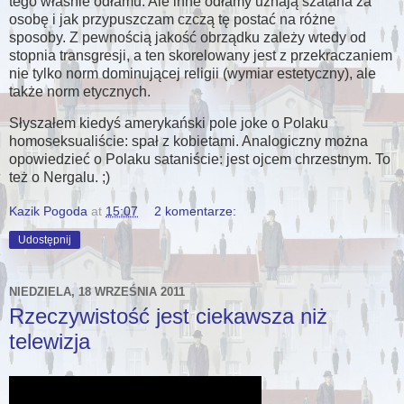
tego właśnie odłamu. Ale inne odłamy uznają szatana za
osobę i jak przypuszczam czczą tę postać na różne
sposoby. Z pewnością jakość obrządku zależy wtedy od
stopnia transgresji, a ten skorelowany jest z przekraczaniem
nie tylko norm dominującej religii (wymiar estetyczny), ale
także norm etycznych.
Słyszałem kiedyś amerykański pole joke o Polaku
homoseksualiście: spał z kobietami. Analogiczny można
opowiedzieć o Polaku sataniście: jest ojcem chrzestnym. To
też o Nergalu. ;)
Kazik Pogoda
at
15:07
2 komentarze:
Udostępnij
NIEDZIELA, 18 WRZEŚNIA 2011
Rzeczywistość jest ciekawsza niż
telewizja