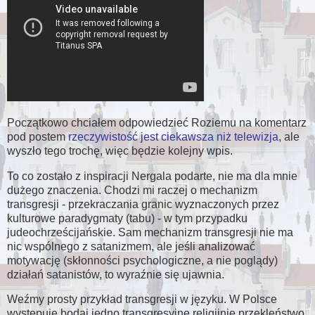
Początkowo chciałem odpowiedzieć Roziemu na komentarz
pod postem
rzeczywistość jest ciekawsza niż telewizja
, ale
wyszło tego trochę, więc będzie kolejny wpis.
To co zostało z inspiracji Nergala podarte, nie ma dla mnie
dużego znaczenia. Chodzi mi raczej o mechanizm
transgresji - przekraczania granic wyznaczonych przez
kulturowe paradygmaty (tabu) - w tym przypadku
judeochrześcijańskie. Sam mechanizm transgresji nie ma
nic wspólnego z satanizmem, ale jeśli analizować
motywację (skłonności psychologiczne, a nie poglądy)
działań satanistów, to wyraźnie się ujawnia.
Weźmy prosty przykład transgresji w języku. W Polsce
występuje bodaj jedno transgresyjne religijnie przekleństwo