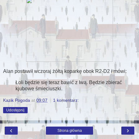
Alan postawił wczoraj żółtą koparkę obok R2-D2 i mówi:
Łoli będzie się teraz bawić z Iwą. Będzie zbierać
kjubowe śmieciuszki.
Kazik Pogoda
at
09:07
1 komentarz:
Udostępnij
‹
›
Strona główna