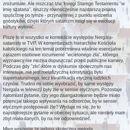
zrozumiałe. Ale niszcząc tzw. księgi Starego Testamentu "w
imię szatana", niszczy równocześnie najstarszą pisaną
spuściznę po tymże - przynajmniej z punktu widzenia
gnostyków, dzięki którym satanizm mógł się w ewolucji
kultury wyłonić.
Piszę to w wszystko w kontekście występów Nergala-
satanisty w TVP. W komentarzach hierarchów Kościoła
katolickiego na ten temat pobrzmiewa właśnie esencjalne i
zarazem osobowe rozumienie "wcielonego zła", którego
wyznawcy nie można dopuszczać przed publiczne kamery.
Podczas gdy "zło" które w dyskursie społecznym nas
interesuje, nie jest metafizyczną konstytucją bytu
supernaturalnego, lecz kwalifikacją etyczną ludzkich
czynów. Trudno mi sobie wyobrazić, by same występy
Nergala w telewizji były złe w sensie etycznym. Pozostaje
natomiast pytanie, czy jego zaangażowanie będzie miało
potencjał takiego wpływania na odbiorców, by w sensie
etycznym postępowali źle? Wydaje mi się, że to
najistotniejsze pytanie w obecnej sytuacji, ale niestety mam
zbyt mało danych, by na nie odpowiedzieć.
Mam wrażenie że jedyną skuteczną metodą