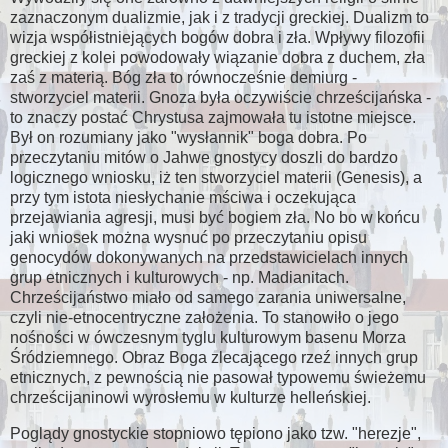
zaznaczonym dualizmie, jak i z tradycji greckiej. Dualizm to
wizja współistniejących bogów dobra i zła. Wpływy filozofii
greckiej z kolei powodowały wiązanie dobra z duchem, zła
zaś z materią. Bóg zła to równocześnie demiurg -
stworzyciel materii. Gnoza była oczywiście chrześcijańska -
to znaczy postać Chrystusa zajmowała tu istotne miejsce.
Był on rozumiany jako "wysłannik" boga dobra. Po
przeczytaniu mitów o Jahwe gnostycy doszli do bardzo
logicznego wniosku, iż ten stworzyciel materii (Genesis), a
przy tym istota niesłychanie mściwa i oczekująca
przejawiania agresji, musi być bogiem zła. No bo w końcu
jaki wniosek można wysnuć po przeczytaniu opisu
genocydów dokonywanych na przedstawicielach innych
grup etnicznych i kulturowych - np. Madianitach.
Chrześcijaństwo miało od samego zarania uniwersalne,
czyli nie-etnocentryczne założenia. To stanowiło o jego
nośności w ówczesnym tyglu kulturowym basenu Morza
Śródziemnego. Obraz Boga zlecającego rzeź innych grup
etnicznych, z pewnością nie pasował typowemu świeżemu
chrześcijaninowi wyrosłemu w kulturze helleńskiej.
Poglądy gnostyckie stopniowo tępiono jako tzw. "herezje",