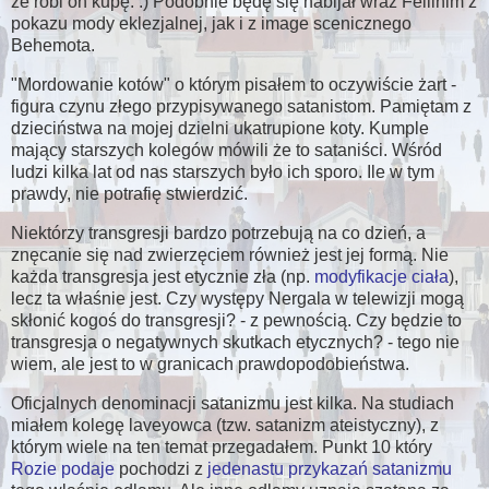
że robi on kupę. :) Podobnie będę się nabijał wraz Fellinim z
pokazu mody eklezjalnej, jak i z image scenicznego
Behemota.
"Mordowanie kotów" o którym pisałem to oczywiście żart -
figura czynu złego przypisywanego satanistom. Pamiętam z
dzieciństwa na mojej dzielni ukatrupione koty. Kumple
mający starszych kolegów mówili że to sataniści. Wśród
ludzi kilka lat od nas starszych było ich sporo. Ile w tym
prawdy, nie potrafię stwierdzić.
Niektórzy transgresji bardzo potrzebują na co dzień, a
znęcanie się nad zwierzęciem również jest jej formą. Nie
każda transgresja jest etycznie zła (np.
modyfikacje ciała
),
lecz ta właśnie jest. Czy występy Nergala w telewizji mogą
skłonić kogoś do transgresji? - z pewnością. Czy będzie to
transgresja o negatywnych skutkach etycznych? - tego nie
wiem, ale jest to w granicach prawdopodobieństwa.
Oficjalnych denominacji satanizmu jest kilka. Na studiach
miałem kolegę laveyowca (tzw. satanizm ateistyczny), z
którym wiele na ten temat przegadałem. Punkt 10 który
Rozie podaje
pochodzi z
jedenastu przykazań satanizmu