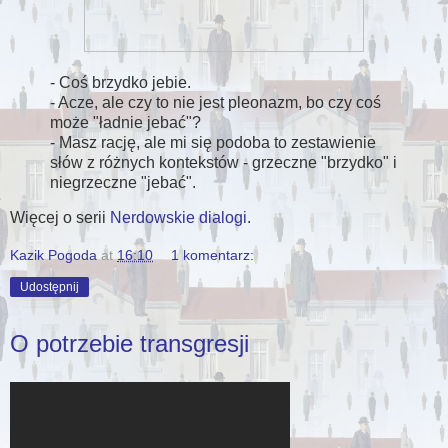
- Coś brzydko jebie.
- Acze, ale czy to nie jest pleonazm, bo czy coś
może "ładnie jebać"?
- Masz rację, ale mi się podoba to zestawienie
słów z różnych kontekstów - grzeczne "brzydko" i
niegrzeczne "jebać".
Więcej o serii
Nerdowskie dialogi
.
Kazik Pogoda
at
16:10
1 komentarz:
Udostępnij
O potrzebie transgresji