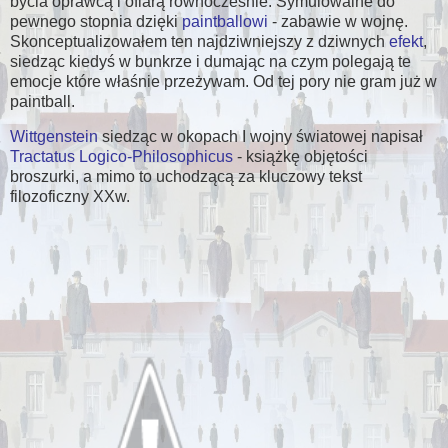
bycia oprawcą i ofiarą równocześnie. Symulowalne do
pewnego stopnia dzięki
paintballowi
- zabawie w wojnę.
Skonceptualizowałem ten najdziwniejszy z dziwnych
efekt
,
siedząc kiedyś w bunkrze i dumając na czym polegają te
emocje które właśnie przeżywam. Od tej pory nie gram już w
paintball.
Wittgenstein
siedząc w okopach I wojny światowej napisał
Tractatus Logico-Philosophicus
- książkę objętości
broszurki, a mimo to uchodzącą za kluczowy tekst
filozoficzny XXw.