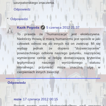
uzurpatorskiego znaczenia.
Odpowiedz
Odpowiedzi
Kazik Pogoda
5 czerwca 2012 21:37
To prawda że "humanizacja" jest ekskluzywna.
Niektórzy mówią iż miarą humanizmu jest sposób w jaki
człowiek odnosi się do innych niż on zwierząt. Mi się
wydaję jednak że dopiero "dozwierzęcenie"
powszechnego odbioru naszego gatunku, najczęściej
wymierzone celnie w religię dostarczającą kryteriów
legitymizacji naszego wyróżnionego statusu
moralnego, przynieść może znaczną ulgę w
cierpieniach innych zwierząt.
Odpowiedz
rozie
17 czerwca 2012 00:15
Rozwiń proszę wątek okołopaintballowy, czyli oprawcy i