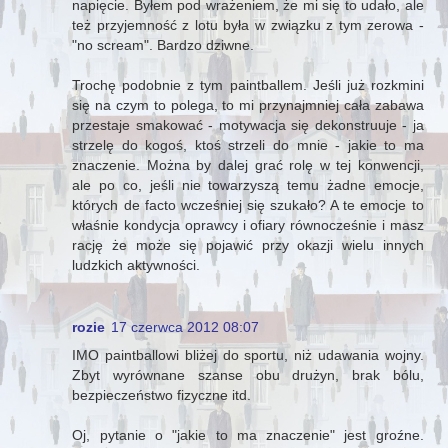
napięcie. Byłem pod wrażeniem, że mi się to udało, ale
też przyjemność z lotu była w związku z tym zerowa -
"no scream". Bardzo dziwne.
Trochę podobnie z tym paintballem. Jeśli już rozkmini
się na czym to polega, to mi przynajmniej cała zabawa
przestaje smakować - motywacja się dekonstruuje - ja
strzelę do kogoś, ktoś strzeli do mnie - jakie to ma
znaczenie. Można by dalej grać rolę w tej konwencji,
ale po co, jeśli nie towarzyszą temu żadne emocje,
których de facto wcześniej się szukało? A te emocje to
właśnie kondycja oprawcy i ofiary równocześnie i masz
rację że może się pojawić przy okazji wielu innych
ludzkich aktywności.
rozie
17 czerwca 2012 08:07
IMO paintballowi bliżej do sportu, niż udawania wojny.
Zbyt wyrównane szanse obu drużyn, brak bólu,
bezpieczeństwo fizyczne itd.
Oj, pytanie o "jakie to ma znaczenie" jest groźne.