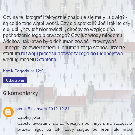
Czy na tej fotografii faktycznie znajduje się mały Ludwig? -
są co do tego wątpliwości. Czy się spotkali? Jeśli tak, to czy
się lubili, czy też nienawidzili, choćby ze względu na
pochodzenie tego pierwszego? Czy już wtedy młodemu
Adolfowi tak łatwo było dehumanizować - zrównywać
"innego" ze zwierzęciem. Dehumanizacja stanowi trzecie
stadium
rozwoju procesu prowadzącego do ludobójstwa
według modelu
Stantona
.
Kazik Pogoda
at
12:01
Udostępnij
6 komentarzy:
asik
5 czerwca 2012 12:31
Dzielny jeleń.
Często uważamy się za lepszych od innych, na szczęście
prawie nigdy aż tak, żeby sięgać po broń, ale małe