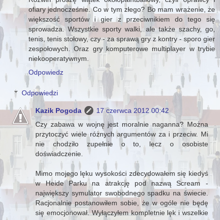
ofiary jednocześnie. Co w tym złego? Bo mam wrażenie, że
większość sportów i gier z przeciwnikiem do tego się
sprowadza. Wszystkie sporty walki, ale także szachy, go,
tenis, tenis stołowy, czy - za sprawą gry z kontry - sporo gier
zespołowych. Oraz gry komputerowe multiplayer w trybie
niekooperatywnym.
Odpowiedz
Odpowiedzi
Kazik Pogoda
17 czerwca 2012 00:42
Czy zabawa w wojnę jest moralnie naganna? Można
przytoczyć wiele różnych argumentów za i przeciw. Mi
nie chodziło zupełnie o to, lecz o osobiste
doświadczenie.
Mimo mojego lęku wysokości zdecydowałem się kiedyś
w Heide Parku na atrakcję pod nazwą Scream -
największy symulator swobodnego spadku na świecie.
Racjonalnie postanowiłem sobie, że w ogóle nie będę
się emocjonował. Wyłączyłem kompletnie lęk i wszelkie