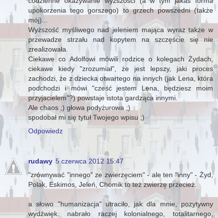
codzienne okazywanie wyższości (a w tym jakaś forma
upokorzenia tego gorszego) to grzech powszedni (także
mój)...
Wyższość myśliwego nad jeleniem mająca wyraz także w
przewadze strzału nad kopytem na szczęście się nie
zrealizowała.
Ciekawe co Adolfowi mówili rodzice o kolegach Żydach,
ciekawe kiedy "zrozumiał", że jest lepszy, jaki proces
zachodzi, że z dziecka otwartego na innych (jak Lena, która
podchodzi i mówi "cześć jestem Lena, będziesz moim
przyjacielem"?) powstaje istota gardząca innymi.
Ale chaos ;) głowa podyżurowa ;)
spodobał mi się tytuł Twojego wpisu ;)
Odpowiedz
rudawy
5 czerwca 2012 15:47
"zrównywać "innego" ze zwierzęciem" - ale ten "inny" - Żyd,
Polak, Eskimos, Jeleń, Chomik to też zwierzę przecież.
a słowo "humanizacja" utraciło, jak dla mnie, pozytywny
wydźwięk. nabrało raczej kolonialnego, totalitarnego,