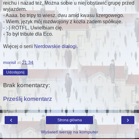
reichu i nazad też. Można sobie u niej obstawić grupę przed
wyjazdem.
- Aaaa. bo tripy to wiesz. dwu amid kwasu lizergowego.
- Wiem, język mój rozdwojony z kozła zadem spółkuje.
- :-) ROTFL, Uwielbiam cię.
- To był tribute dla Eco.
Więcej o serii
Nerdowskie dialogi
.
morisil
at
21:34
Udostępnij
Brak komentarzy:
Prześlij komentarz
‹
›
Strona główna
Wyświetl wersję na komputer