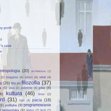
y profil
GI
's cave
or
ntropologia
(20)
architektura
(1)
(3)
bieganie
(4)
dzieci
(4)
efekt
(4)
filozofia
(37)
a
(28)
film
(4)
a
(5)
joke
(8)
java
(2)
jedzenie
(4)
kultura
(46)
8)
linux
(2)
rd
(31)
pacia
(18)
ngo
(4)
programowanie
(6)
polityka
(9)
)
semantyka
(6)
status
(2)
tech
(2)