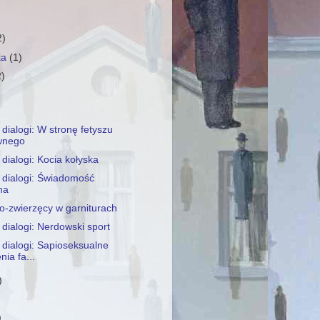
2)
ka
(1)
2)
)
dialogi: W stronę fetyszu
wnego
dialogi: Kocia kołyska
 dialogi: Świadomość
na
ro-zwierzęcy w garniturach
dialogi: Nerdowski sport
dialogi: Sapioseksualne
nia fa...
)
)