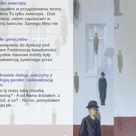
ylko zwierzęta
agałem w przygotowaniu strony
filmu To tylko zwierzęta . Dziś
miera, zatem zapraszam w
niu twórców. Samego filmu nie
dło genocydów
awiązaniu do dyskusji pod
tem Feminizacja świadomości :
ystkie masowe mordy były
sekwencją żywionego przez
owskie dialogi: walczymy z
logią gender i seksualizacją
ci
co ty masz taką chustkę
woną? - A od Alana dostałem, z
ózł, a co? - No nic, pomyślałam
ej płc...