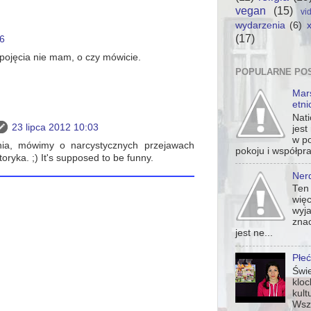
vegan
(15)
vi
wydarzenia
(6)
x
(17)
26
 pojęcia nie mam, o czy mówicie.
POPULARNE POS
Mar
etni
Nati
23 lipca 2012 10:03
jest
w p
ia, mówimy o narcystycznych przejawach
pokoju i współpra
oryka. ;) It's supposed to be funny.
Nerd
Ten 
więc
wyja
znac
jest ne...
Płeć
Świe
klo
kult
Wsz