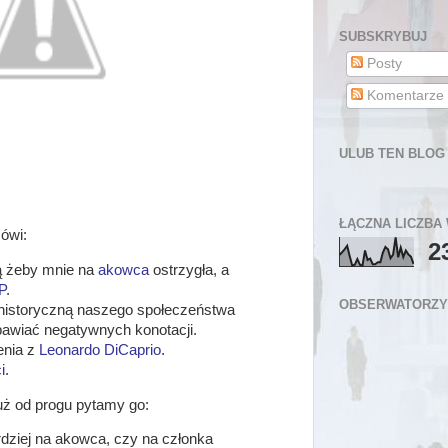
SUBSKRYBUJ
Posty
Komentarze
ULUB TEN BLOG
ŁĄCZNA LICZBA
ówi:
2
ią żeby mnie na
akowca
ostrzygła, a
P
.
OBSERWATORZY
historyczną naszego społeczeństwa
bawiać negatywnych konotacji.
enia z
Leonardo DiCaprio
.
i
.
uż od progu pytamy go:
dziej na akowca, czy na członka