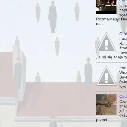
garn
Istn
napi
wyst
Rozmawiając kied
na...
O r
nac
Rafa
środ
rów
, a mi się zdaje 
Fem
Wcz
Bayl
świ
wyda
Oso
Czar
znaj
już 
oks
przeci...