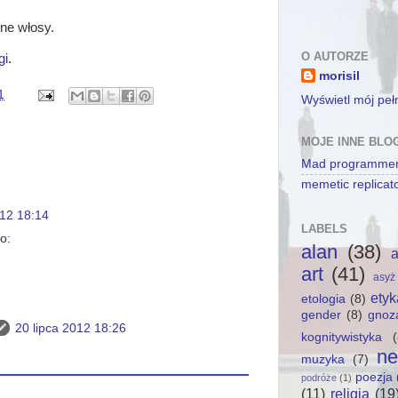
ne włosy.
O AUTORZE
gi
.
morisil
1
Wyświetl mój pełn
MOJE INNE BLO
Mad programmer
memetic replicat
012 18:14
LABELS
o:
alan
(38)
a
art
(41)
asyż
etyk
etologia
(8)
gender
(8)
gnoz
20 lipca 2012 18:26
kognitywistyka
(
ne
muzyka
(7)
poezja
podróże
(1)
(11)
religia
(19