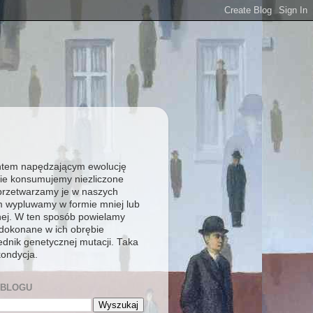
tem napędzającym ewolucję
nie konsumujemy niezliczone
, przetwarzamy je w naszych
m wypluwamy w formie mniej lub
nej. W ten sposób powielamy
dokonane w ich obrębie
dnik genetycznej mutacji. Taka
kondycja.
 BLOGU