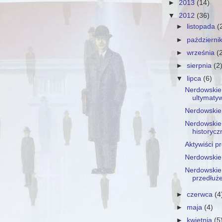
►
2013
(14)
▼
2012
(36)
►
listopada
(
►
październi
►
września
(
►
sierpnia
(2
▼
lipca
(6)
Nerdowskie 
ultymaty
Nerdowskie 
Nerdowskie
historycz
Aktywiści p
Nerdowskie 
Nerdowskie 
przedłuże
►
czerwca
(4
►
maja
(4)
►
kwietnia
(5