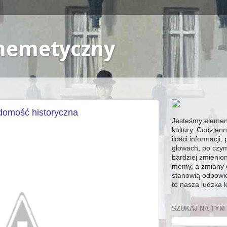
 memetyczny
adomość historyczna
Jesteśmy elemen
kultury. Codzien
ilości informacji
głowach, po czy
bardziej zmienio
memy, a zmiany 
stanowią odpowie
to nasza ludzka 
SZUKAJ NA TYM