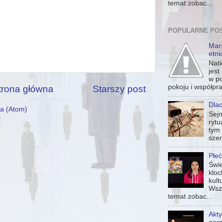
temat zobac...
POPULARNE PO
Mar
etni
Nati
jest
w p
pokoju i współpra
trona główna
Starszy post
Dla
a (Atom)
Sej
rytu
tym 
szer
Płeć
Świe
klo
kult
Wsz
temat zobac...
Akty