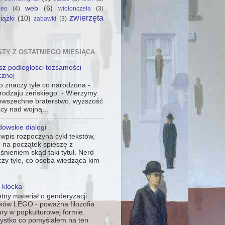
web
(6)
deo
(4)
wiolonczela
(3)
zwierzęta
iążki
(10)
zabawki
(3)
TY Z OSTATNIEGO MIESIĄCA
sz podległości tożsamości
cznej
o znaczy tyle co narodzona -
 rodzaju żeńskiego. - Wierzymy
owszechne braterstwo, wyższość
cy nad wojną...
owskie dialogi
wpis rozpoczyna cykl tekstów,
 na początek spieszę z
śnieniem skąd taki tytuł. Nerd
zy tyle, co osoba wiedząca kim
 klocka
tny materiał o genderyzacji
cków LEGO - poważna filozofia
ury w popkulturowej formie.
ystko co pomyślałem na ten