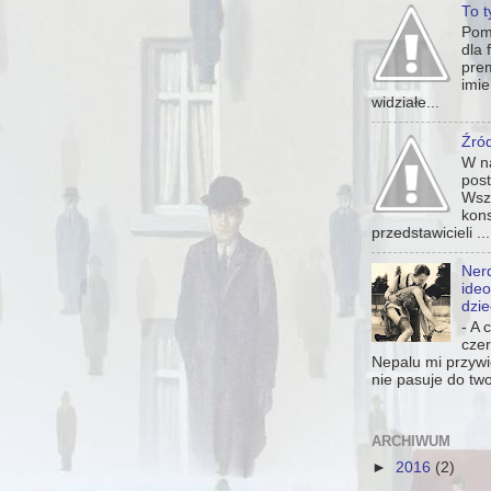
To t
Pom
dla 
pre
imie
widziałe...
Źró
W n
pos
Wsz
kon
przedstawicieli ...
Nerd
ideo
dzie
- A 
czer
Nepalu mi przywi
nie pasuje do twoj
ARCHIWUM
►
2016
(2)