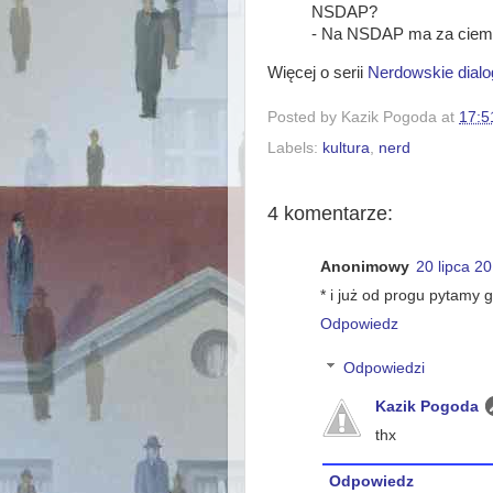
NSDAP?
- Na NSDAP ma za ciem
Więcej o serii
Nerdowskie dialo
Posted by
Kazik Pogoda
at
17:5
Labels:
kultura
,
nerd
4 komentarze:
Anonimowy
20 lipca 2
* i już od progu pytamy g
Odpowiedz
Odpowiedzi
Kazik Pogoda
thx
Odpowiedz