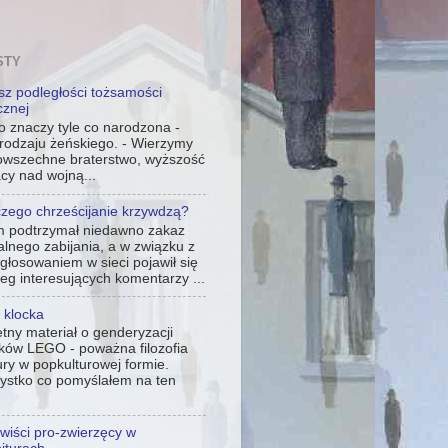
STY
sz podległości tożsamości
cznej
o znaczy tyle co narodzona -
 rodzaju żeńskiego. - Wierzymy
owszechne braterstwo, wyższość
cy nad wojną...
czego chrześcijanie krzywdzą?
m podtrzymał niedawno zakaz
alnego zabijania, a w związku z
głosowaniem w sieci pojawił się
eg interesujących komentarzy ...
 klocka
tny materiał o genderyzacji
cków LEGO - poważna filozofia
ury w popkulturowej formie.
ystko co pomyślałem na ten
wiści pro-zwierzęcy w