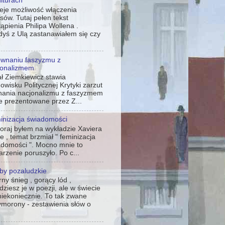
iturach
ieje możliwość włączenia
sów. Tutaj pełen tekst
ąpienia Philipa Wollena .
yś z Ulą zastanawiałem się czy
ównaniu faszyzmu z
jonalizmem
ł Ziemkiewicz stawia
owisku Politycznej Krytyki zarzut
nania nacjonalizmu z faszyzmem
że prezentowane przez Z...
inizacja świadomości
oraj byłem na wykładzie Xaviera
e , temat brzmiał " feminizacja
adomości ". Mocno mnie to
rzenie poruszyło. Po c...
by pozaludzkie
ny śnieg , gorący lód ,
dziesz je w poezji, ale w świecie
niekoniecznie. To tak zwane
ymorony - zestawienia słów o