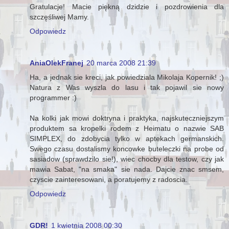
Gratulacje! Macie piękną dzidzie i pozdrowienia dla
szczęśliwej Mamy.
Odpowiedz
AniaOlekFranej
20 marca 2008 21:39
Ha, a jednak sie kreci, jak powiedziala Mikolaja Kopernik! ;)
Natura z Was wyszla do lasu i tak pojawil sie nowy
programmer :)
Na kolki jak mowi doktryna i praktyka, najskuteczniejszym
produktem sa kropelki rodem z Heimatu o nazwie SAB
SIMPLEX, do zdobycia tylko w aptekach germanskich.
Swego czasu dostalismy koncowke buteleczki na probe od
sasiadow (sprawdzilo sie!), wiec chocby dla testow, czy jak
mawia Sabat, "na smaka" sie nada. Dajcie znac smsem,
czyscie zainteresowani, a poratujemy z radoscia.
Odpowiedz
GDR!
1 kwietnia 2008 00:30