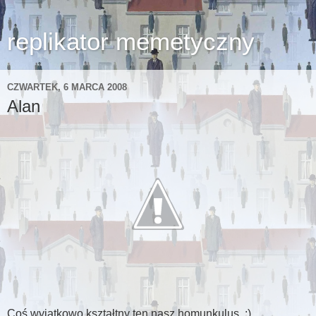
replikator memetyczny
CZWARTEK, 6 MARCA 2008
Alan
Coś wyjątkowo kształtny ten nasz homunkulus. :)