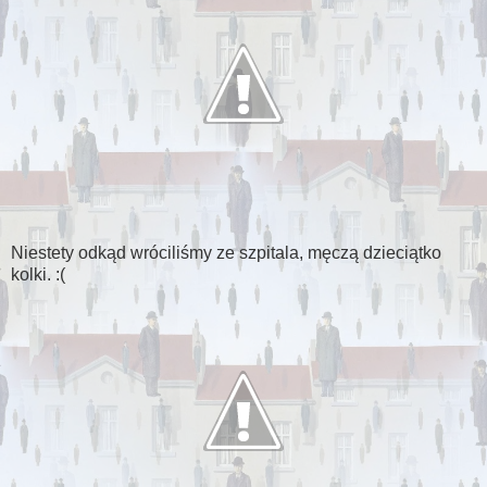
Niestety odkąd wróciliśmy ze szpitala, męczą dzieciątko
kolki. :(